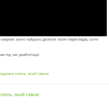
 мережі: воно набрало десятки тисяч переглядів, сотні
 під час реабілітації.
родився олень, який гавкає
олень, який гавкає