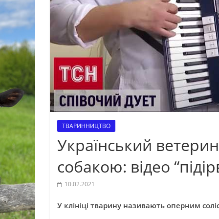
ТВАРИННИЦТВО
Український ветерина
собакою: відео “піді
10.02.2021
У клініці тварину називають оперним солі