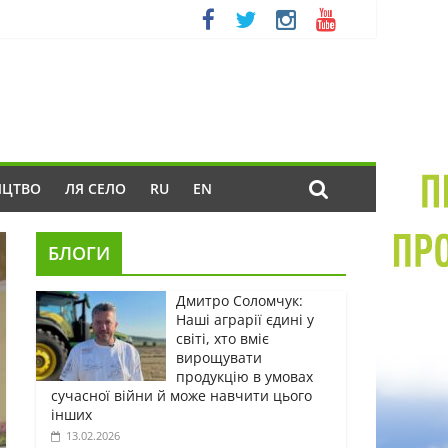
ИЦТВО
ЛЯ СЕЛО
RU
EN
БЛОГИ
Дмитро Соломчук:
Наші аграрії єдині у
світі, хто вміє
вирощувати
продукцію в умовах
сучасної війни й може навчити цього
інших
13.02.2026