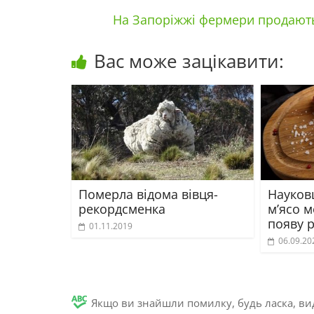
На Запоріжжі фермери продають
Вас може зацікавити:
Померла відома вівця-
Науковц
рекордсменка
м’ясо 
появу р
01.11.2019
06.09.20
Якщо ви знайшли помилку, будь ласка, вид