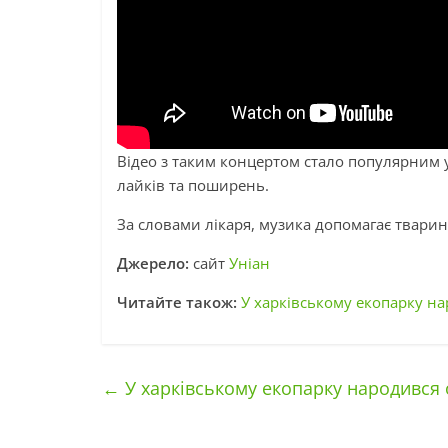
Відео з таким концертом стало популярним у
лайків та поширень.
За словами лікаря, музика допомагає тваринам
Джерело:
сайт
Уніан
Читайте також:
У харківському екопарку на
←
У харківському екопарку народився 