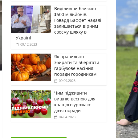
Виділивши близько
$500 мільйонів,
Говард Баффет надалі
залишається вірним
своєму шляху в
Україні
09.12.2023
Як правильно
збирати та зберігати
гарбузове насіння:
поради городникам
09.09.2023
Чим підживити
вишню весною для
кращого урожаю:
дієві поради
04.04.2023