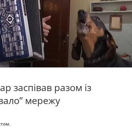
р заспівав разом із
рвало” мережу
стом.