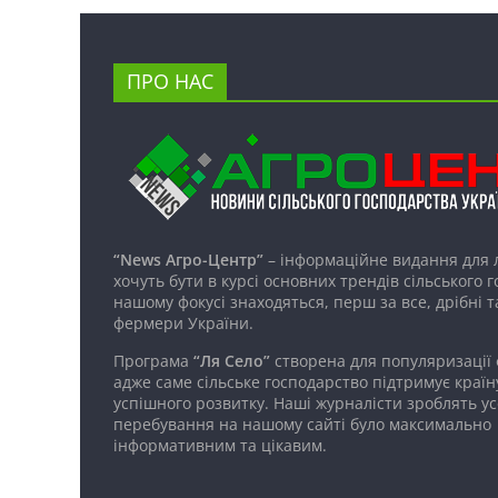
ПРО НАС
“News Агро-Центр”
– інформаційне видання для 
хочуть бути в курсі основних трендів сільського 
нашому фокусі знаходяться, перш за все, дрібні т
фермери України.
Програма
“Ля Село”
створена для популяризації
адже саме сільське господарство підтримує країн
успішного розвитку. Наші журналісти зроблять ус
перебування на нашому сайті було максимально
інформативним та цікавим.