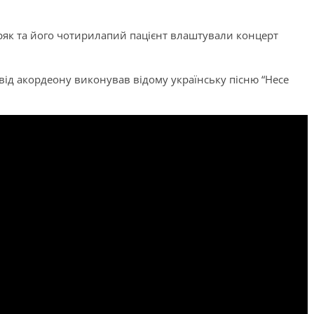
іряк та його чотирилапий пацієнт влаштували концерт
овід акордеону виконував відому українську пісню “Несе