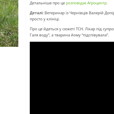
Детальніше про це
розповідає Агроцентр.
Деталі:
Ветеринар із Чернівців Валерій Доп
просто у клініці.
Про це йдеться у сюжеті ТСН. Лікар під супр
Галя воду”, а тварина йому “підспівувала”.