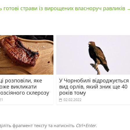
 готові страви із вирощених власноруч равликів
і розповіли, яке
У Чорнобилі відроджується
може викликати
вид орлів, який зник ще 40
озсіяного склерозу
років тому
21
02.02.2022
іліть фрагмент тексту та натисніть
Ctrl+Enter
.