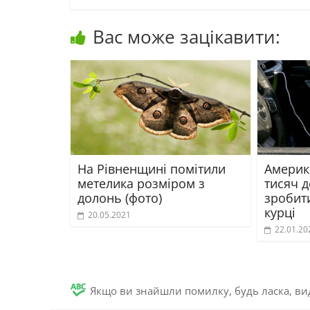
Вас може зацікавити:
На Рівненщині помітили
Америк
метелика розміром з
тисяч д
долонь (фото)
зробит
курці
20.05.2021
22.01.20
Якщо ви знайшли помилку, будь ласка, вид