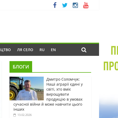
ИЦТВО
ЛЯ СЕЛО
RU
EN
БЛОГИ
Дмитро Соломчук:
Наші аграрії єдині у
світі, хто вміє
вирощувати
продукцію в умовах
сучасної війни й може навчити цього
інших
13.02.2026