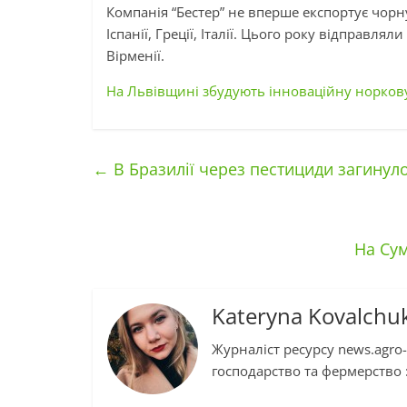
Компанія “Бестер” не вперше експортує чорну 
Іспанії, Греції, Італії. Цього року відправля
Вірменії.
На Львівщині збудують інноваційну норков
←
В Бразилії через пестициди загинуло
На Су
Kateryna Kovalchu
Журналіст ресурсу news.agro-
господарство та фермерство :