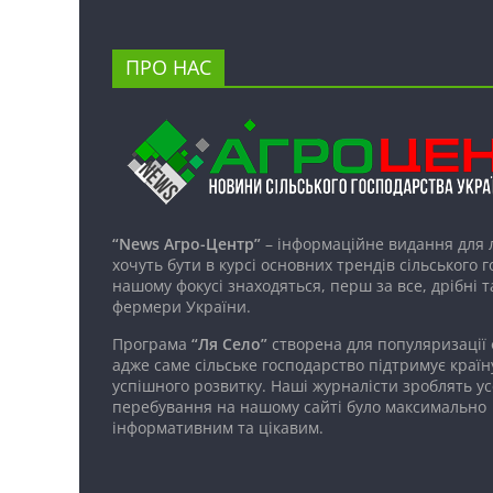
ПРО НАС
“News Агро-Центр”
– інформаційне видання для 
хочуть бути в курсі основних трендів сільського 
нашому фокусі знаходяться, перш за все, дрібні т
фермери України.
Програма
“Ля Село”
створена для популяризації
адже саме сільське господарство підтримує країн
успішного розвитку. Наші журналісти зроблять ус
перебування на нашому сайті було максимально
інформативним та цікавим.