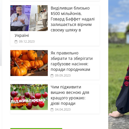
Виділивши близько
$500 мільйонів,
Говард Баффет надалі
залишається вірним
своєму шляху в
Україні
09.12.2023
Як правильно
збирати та зберігати
гарбузове насіння:
поради городникам
09.09.2023
Чим підживити
вишню весною для
кращого урожаю:
дієві поради
04.04.2023