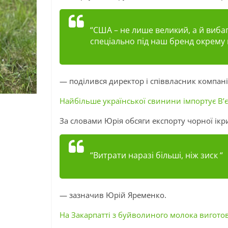
“США – не лише великий, а й виба
спеціально під наш бренд окрему 
— поділився директор і співвласник компан
Найбільше української свинини імпортує В’
За словами Юрія обсяги експорту чорної ікри
“Витрати наразі більші, ніж зиск “
— зазначив Юрій Яременко.
На Закарпатті з буйволиного молока вигото