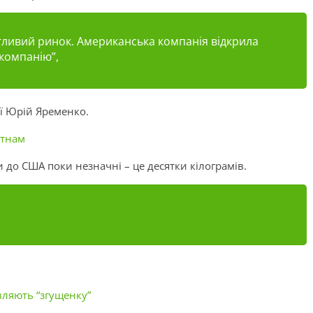
гливий ринок. Американська компанія відкрила
компанію”,
ії Юрій Яременко.
єтнам
 до США поки незначні – це десятки кілограмів.
вляють “згущенку”