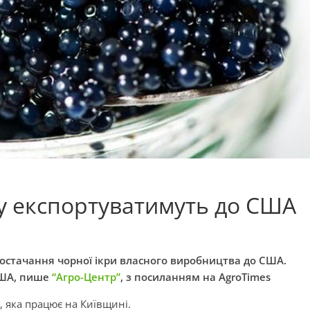
ру експортуватимуть до США
постачання чорної ікри власного виробництва до США.
США, пише
“Агро-Центр”
, з посиланням на AgroTimes
”, яка працює на Київщині.