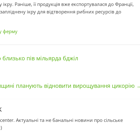
ікру. Раніше, її продукція вже експортувалася до Франції,
ли запліднену ікру для відтворення рибних ресурсів до
у ферму
 близько пів мільярда бджіл
мщині планують відновити вирощування цикорію
k
center. Актуальні та не банальні новини про сільське
)