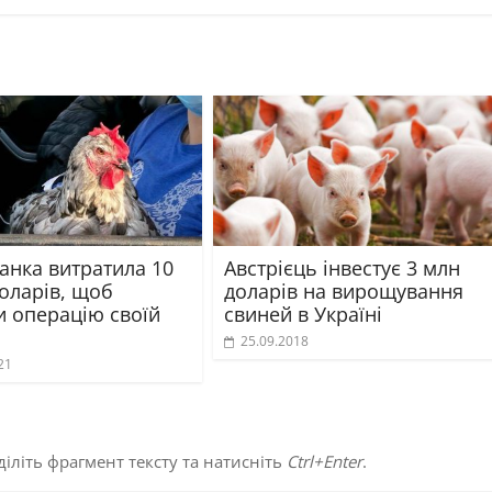
анка витратила 10
Австрієць інвестує 3 млн
оларів, щоб
доларів на вирощування
и операцію своїй
свиней в Україні
25.09.2018
21
іліть фрагмент тексту та натисніть
Ctrl+Enter
.