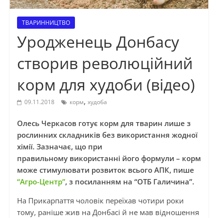
ТВАРИННИЦТВО
Уродженець Донбасу
створив революційний
корм для худоби (відео)
,
09.11.2018
корм
худоба
Олесь Черкасов готує корм для тварин лише з
рослинних складників без використання жодної
хімії. Зазначає, що при
правильному використанні його формули – корм
може стимулювати розвиток всього АПК, пише
“Агро-Центр”
, з посиланням на “ОТБ Галичина”.
На Прикарпаття чоловік переїхав чотири роки
тому, раніше жив на Донбасі й не мав відношення