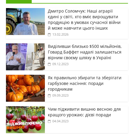
Дмитро Соломчук: Наші аграрії
єдині у світі, хто вміє вирощувати
продукцію в умовах сучасної війни
й може навчити цього інших
13.02.2026
Виділивши близько $500 мільйонів,
Говард Баффет надалі залишається
вірним своєму шляху в Україні
09.12.2023
Як правильно збирати та зберігати
гарбузове насіння: поради
городникам
09.09.2023
Чим підживити вишню весною для
кращого урожаю: дієві поради
04.04.2023