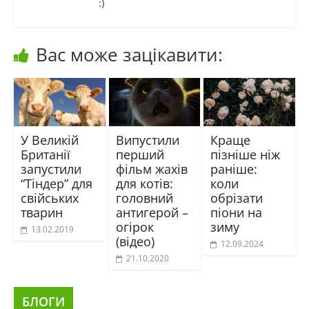
:)
Вас може зацікавити:
У Великій
Випустили
Краще
Британії
перший
пізніше ніж
запустили
фільм жахів
раніше:
“Тіндер” для
для котів:
коли
свійських
головний
обрізати
тварин
антигерой –
піони на
огірок
зиму
13.02.2019
(відео)
12.09.2024
21.10.2020
БЛОГИ