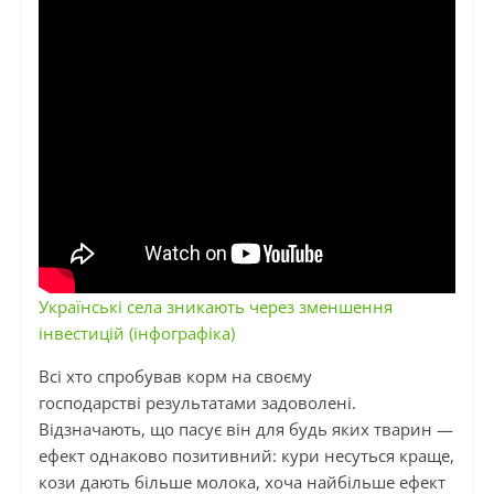
Українські села зникають через зменшення
інвестицій (інфографіка)
Всі хто спробував корм на своєму
господарстві результатами задоволені.
Відзначають, що пасує він для будь яких тварин —
ефект однаково позитивний: кури несуться краще,
кози дають більше молока, хоча найбільше ефект