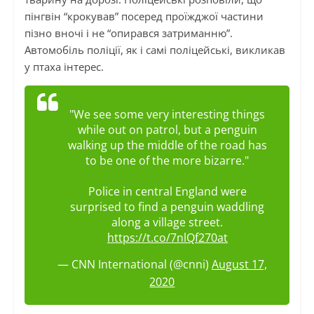
пінгвін “крокував” посеред проїжджої частини
пізно вночі і не “опирався затриманню”.
Автомобіль поліції, як і самі поліцейські, викликав
у птаха інтерес.
"We see some very interesting things
while out on patrol, but a penguin
walking up the middle of the road has
to be one of the more bizarre."
Police in central England were
surprised to find a penguin waddling
along a village street.
https://t.co/7nlQf270at
— CNN International (@cnni)
August 17,
2020