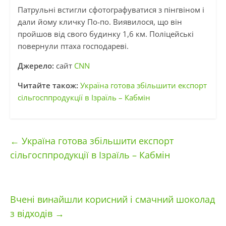
Патрульні встигли сфотографуватися з пінгвіном і
дали йому кличку По-по. Виявилося, що він
пройшов від свого будинку 1,6 км. Поліцейські
повернули птаха господареві.
Джерело:
сайт
CNN
Читайте також:
Україна готова збільшити експорт
сільгосппродукції в Ізраїль – Кабмін
←
Україна готова збільшити експорт
сільгосппродукції в Ізраїль – Кабмін
Вчені винайшли корисний і смачний шоколад
з відходів
→