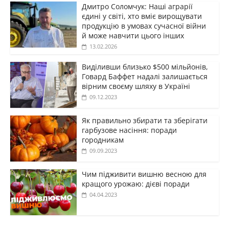
Дмитро Соломчук: Наші аграрії
єдині у світі, хто вміє вирощувати
продукцію в умовах сучасної війни
й може навчити цього інших
13.02.2026
Виділивши близько $500 мільйонів,
Говард Баффет надалі залишається
вірним своєму шляху в Україні
09.12.2023
Як правильно збирати та зберігати
гарбузове насіння: поради
городникам
09.09.2023
Чим підживити вишню весною для
кращого урожаю: дієві поради
04.04.2023