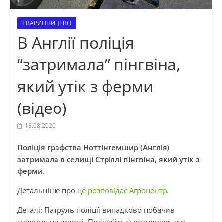
ТВАРИННИЦТВО
В Англії поліція
“затримала” пінгвіна,
який утік з ферми
(відео)
18.08.2020
Поліція графства Ноттінгемшир (Англія)
затримала в селищі Стріллі пінгвіна, який утік з
ферми.
Детальніше про
це розповідає Агроцентр.
Деталі: Патруль поліції випадково побачив
тварину на дорозі. Поліцейські розповіли, що