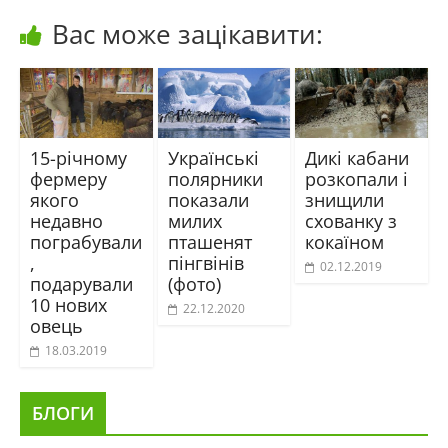
Вас може зацікавити:
15-річному
Українські
Дикі кабани
фермеру
полярники
розкопали і
якого
показали
знищили
недавно
милих
схованку з
пограбували
пташенят
кокаїном
,
пінгвінів
02.12.2019
подарували
(фото)
10 нових
22.12.2020
овець
18.03.2019
БЛОГИ