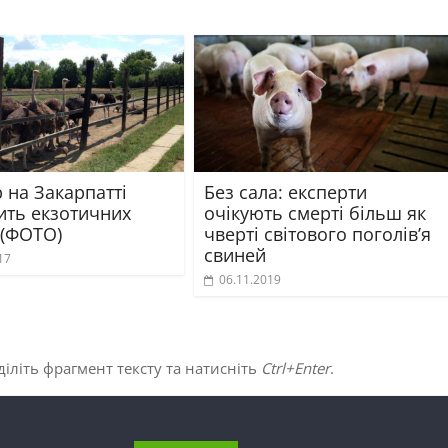
 на Закарпатті
Без сала: експерти
ить екзотичних
очікують смерті більш як
 (ФОТО)
чверті світового поголів’я
свиней
17
06.11.2019
іліть фрагмент тексту та натисніть
Ctrl+Enter
.