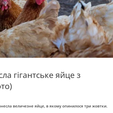
сла гігантське яйце з
то)
 знесла величезне яйце, в якому опинилося три жовтки.