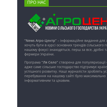
ПРО НАС
“News Агро-Центр”
– інформаційне видання для 
хочуть бути в курсі основних трендів сільського 
нашому фокусі знаходяться, перш за все, дрібні т
фермери України.
Програма
“Ля Село”
створена для популяризації
адже саме сільське господарство підтримує країн
успішного розвитку. Наші журналісти зроблять ус
перебування на нашому сайті було максимально
інформативним та цікавим.