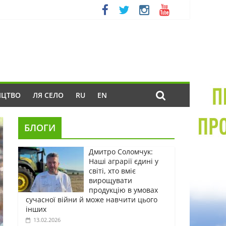
ИЦТВО
ЛЯ СЕЛО
RU
EN
БЛОГИ
Дмитро Соломчук:
Наші аграрії єдині у
світі, хто вміє
вирощувати
продукцію в умовах
сучасної війни й може навчити цього
інших
13.02.2026