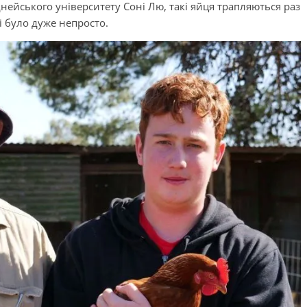
іднейського університету Соні Лю, такі яйця трапляються раз
ці було дуже непросто.