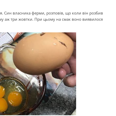
ія. Син власника ферми, розповів, що коли він розбив
му аж три жовтки. При цьому на смак воно виявилося