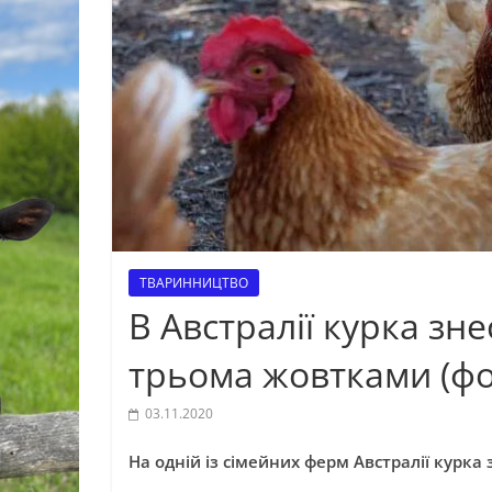
ТВАРИННИЦТВО
В Австралії курка зне
трьома жовтками (фо
03.11.2020
На одній із сімейних ферм Австралії курка