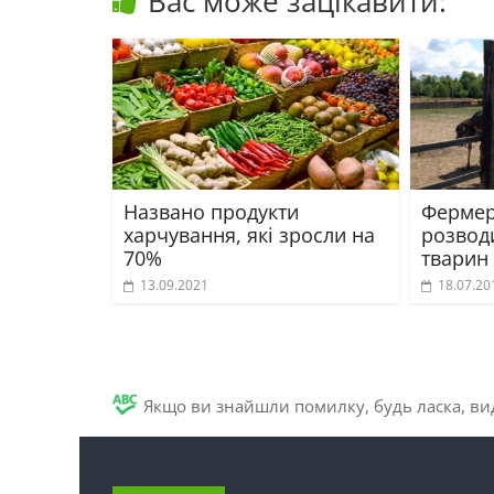
Вас може зацікавити:
Названо продукти
Фермер
харчування, які зросли на
розвод
70%
тварин
13.09.2021
18.07.20
Якщо ви знайшли помилку, будь ласка, вид