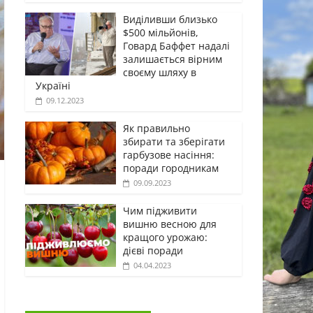
Виділивши близько
$500 мільйонів,
Говард Баффет надалі
залишається вірним
своєму шляху в
Україні
09.12.2023
Як правильно
збирати та зберігати
гарбузове насіння:
поради городникам
09.09.2023
Чим підживити
вишню весною для
кращого урожаю:
дієві поради
04.04.2023