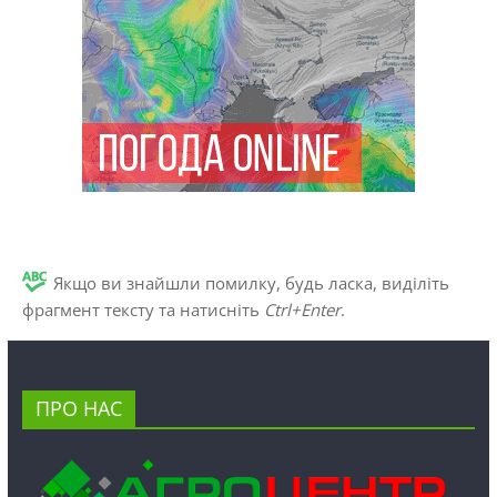
Якщо ви знайшли помилку, будь ласка, виділіть
фрагмент тексту та натисніть
Ctrl+Enter
.
ПРО НАС