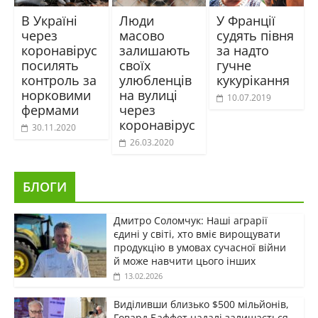
В Україні
Люди
У Франції
через
масово
судять півня
коронавірус
залишають
за надто
посилять
своїх
гучне
контроль за
улюбленців
кукурікання
норковими
на вулиці
10.07.2019
фермами
через
коронавірус
30.11.2020
26.03.2020
БЛОГИ
Дмитро Соломчук: Наші аграрії
єдині у світі, хто вміє вирощувати
продукцію в умовах сучасної війни
й може навчити цього інших
13.02.2026
Виділивши близько $500 мільйонів,
Говард Баффет надалі залишається