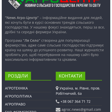
“News Агро-Центр”
– інформаційне видання для людей,
які хочуть бути в курсі основних трендів сільського
господарства. У нашому фокусі знаходяться, перш за все,
дрібні та середні фермери України.
Програма
“Ля Село”
створена для популяризації
фермерства, адже саме сільське господарство підтримує
країну на шляху до успішного розвитку. Наші журналісти
зроблять усе, щоб перебування на нашому сайті було
максимально інформативним та цікавим.
РОЗДІЛИ
КОНТАКТИ
АГРОТЕХНІКА
Україна, м. Рівне, пров.
Робітничий, 6а
АГРОПОЛІТИКА
+38 067 364 71 72
АГРОПРАВО
agroc.news@gmail.com