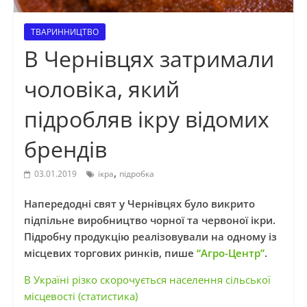
ТВАРИННИЦТВО
В Чернівцях затримали
чоловіка, який
підробляв ікру відомих
брендів
,
03.01.2019
ікра
підробка
Напередодні свят у Чернівцях було викрито
підпільне виробництво чорної та червоної ікри.
Підробну продукцію реалізовували на одному із
місцевих торгових ринків, пише
“Агро-Центр”
.
В Україні різко скорочується населення сільської
місцевості (статистика)