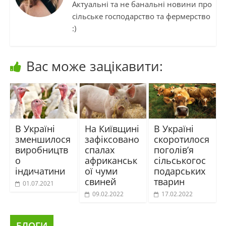
Актуальні та не банальні новини про
сільське господарство та фермерство
:)
Вас може зацікавити:
В Україні
На Київщині
В Україні
зменшилося
зафіксовано
скоротилося
виробництв
спалах
поголів’я
о
африканськ
сільськогос
індичатини
ої чуми
подарських
свиней
тварин
01.07.2021
09.02.2022
17.02.2022
БЛОГИ