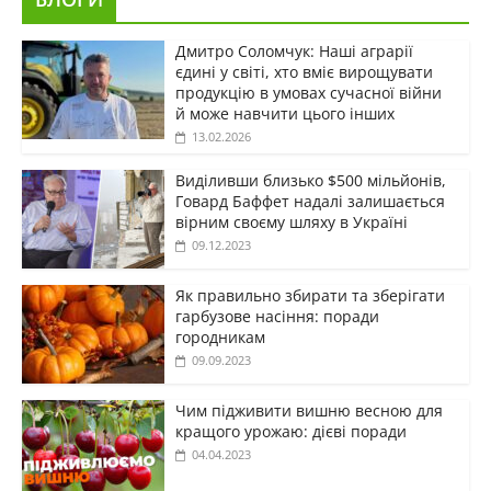
Дмитро Соломчук: Наші аграрії
єдині у світі, хто вміє вирощувати
продукцію в умовах сучасної війни
й може навчити цього інших
13.02.2026
Виділивши близько $500 мільйонів,
Говард Баффет надалі залишається
вірним своєму шляху в Україні
09.12.2023
Як правильно збирати та зберігати
гарбузове насіння: поради
городникам
09.09.2023
Чим підживити вишню весною для
кращого урожаю: дієві поради
04.04.2023