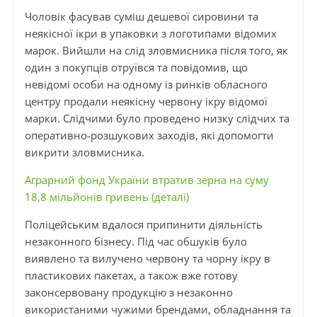
Чоловік фасував суміш дешевої сировини та
неякісної ікри в
упаковки
з логотипами відомих
марок. Вийшли на слід зловмисника після того, як
один з покупців отруївся та повідомив, що
невідомі особи на одному із ринків обласного
центру продали неякісну червону ікру відомої
марки. Слідчими було проведено низку слідчих та
оперативно-розшукових заходів, які допомогти
викрити зловмисника.
Аграрний фонд України втратив зерна на суму
18,8 мільйонів гривень (деталі)
Поліцейським
вдалося припинити діяльність
незаконного бізнесу. Під час обшуків було
виявлено та вилучено червону та чорну ікру в
пластикових пакетах, а також вже готову
законсервовану продукцію з незаконно
використаними чужими брендами, обладнання та