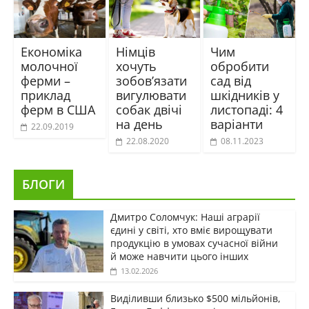
Економіка
Німців
Чим
молочної
хочуть
обробити
ферми –
зобов’язати
сад від
приклад
вигулювати
шкідників у
ферм в США
собак двічі
листопаді: 4
на день
варіанти
22.09.2019
22.08.2020
08.11.2023
БЛОГИ
Дмитро Соломчук: Наші аграрії
єдині у світі, хто вміє вирощувати
продукцію в умовах сучасної війни
й може навчити цього інших
13.02.2026
Виділивши близько $500 мільйонів,