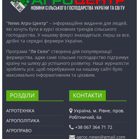
“News Агро-Центр”
– інформаційне видання для людей,
які хочуть бути в курсі основних трендів сільського
господарства. У нашому фокусі знаходяться, перш за все,
дрібні та середні фермери України.
Програма
“Ля Село”
створена для популяризації
фермерства, адже саме сільське господарство підтримує
країну на шляху до успішного розвитку. Наші журналісти
зроблять усе, щоб перебування на нашому сайті було
максимально інформативним та цікавим.
РОЗДІЛИ
КОНТАКТИ
АГРОТЕХНІКА
Україна, м. Рівне, пров.
Робітничий, 6а
АГРОПОЛІТИКА
+38 067 364 71 72
АГРОПРАВО
agroc.news@gmail.com