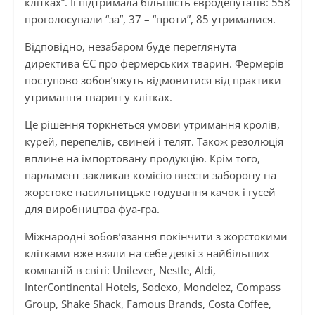
клітках”. Її підтримала більшість євродепутатів: 558
проголосували “за”, 37 – “проти”, 85 утрималися.
Відповідно, незабаром буде переглянута
директива ЄС про фермерських тварин. Фермерів
поступово зобов’яжуть відмовитися від практики
утримання тварин у клітках.
Це рішення торкнеться умови утримання кролів,
курей, перепелів, свиней і телят. Також резолюція
вплине на імпортовану продукцію. Крім того,
парламент закликав комісію ввести заборону на
жорстоке насильницьке годування качок і гусей
для виробництва фуа-гра.
Міжнародні зобов’язання покінчити з жорстокими
клітками вже взяли на себе деякі з найбільших
компаній в світі: Unilever, Nestle, Aldi,
InterContinental Hotels, Sodexo, Mondelez, Compass
Group, Shake Shack, Famous Brands, Costa Coffee,