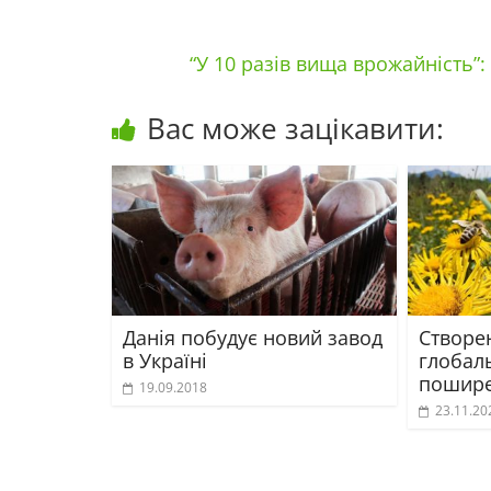
“У 10 разів вища врожайність”
Вас може зацікавити:
Данія побудує новий завод
Створе
в Україні
глобал
пошире
19.09.2018
23.11.20