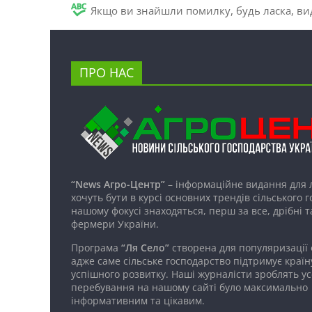
Якщо ви знайшли помилку, будь ласка, вид
ПРО НАС
“News Агро-Центр”
– інформаційне видання для 
хочуть бути в курсі основних трендів сільського 
нашому фокусі знаходяться, перш за все, дрібні т
фермери України.
Програма
“Ля Село”
створена для популяризації
адже саме сільське господарство підтримує країн
успішного розвитку. Наші журналісти зроблять ус
перебування на нашому сайті було максимально
інформативним та цікавим.