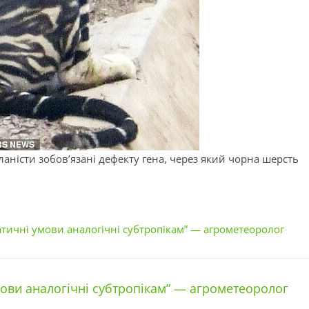
ністи зобов’язані дефекту гена, через який чорна шерсть
матичні умови аналогічні субтропікам” — агрометеоролог
мови аналогічні субтропікам” — агрометеоролог