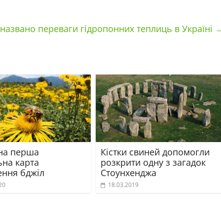
: названо переваги гідропонних теплиць в Україні
на перша
Кістки свиней допомогли
ьна карта
розкрити одну з загадок
ння бджіл
Стоунхенджа
20
18.03.2019