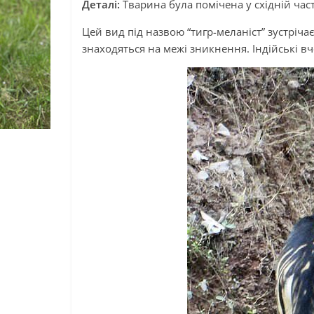
Деталі:
Тварина була помічена у східній част
Цей вид під назвою “тигр-меланіст” зустріча
знаходяться на межі зникнення. Індійські в