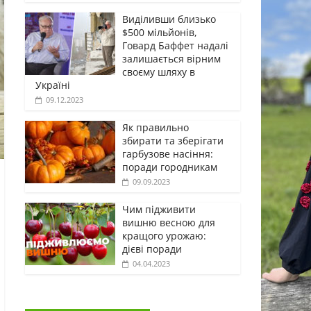
Виділивши близько
$500 мільйонів,
Говард Баффет надалі
залишається вірним
своєму шляху в
Україні
09.12.2023
Як правильно
збирати та зберігати
гарбузове насіння:
поради городникам
09.09.2023
Чим підживити
вишню весною для
кращого урожаю:
дієві поради
04.04.2023