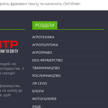
іліть фрагмент тексту та натисніть
Ctrl+Enter
.
РОЗДІЛИ
АГРОТЕХНІКА
АГРОПОЛІТИКА
АГРОПРАВО
ЕКО-ФЕРМЕРСТВО
людей, які
ТВАРИННИЦТВО
господарства. У
а середні
РОСЛИННИЦТВО
ЛЯ СЕЛО
 фермерства,
у на шляху до
БЛОГИ
е, щоб
ФОТОГАЛЕРЕЯ
ІНШЕ