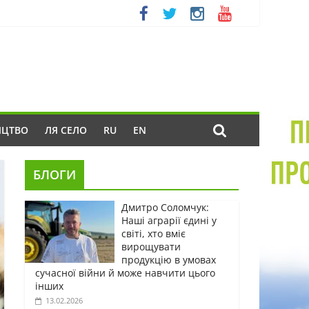
ИЦТВО
ЛЯ СЕЛО
RU
EN
БЛОГИ
Дмитро Соломчук:
Наші аграрії єдині у
світі, хто вміє
вирощувати
продукцію в умовах
сучасної війни й може навчити цього
інших
13.02.2026