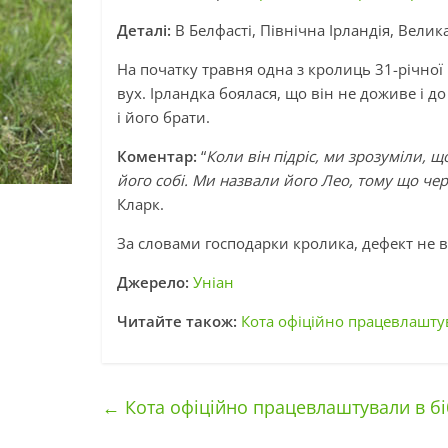
Деталі:
В Белфасті, Північна Ірландія, Вели
На початку травня одна з кролиць 31-річної 
вух. Ірландка боялася, що він не доживе і д
і його брати.
Коментар:
“
Коли він підріс, ми зрозуміли, 
його собі. Ми назвали його Лео, тому що чер
Кларк.
За словами господарки кролика, дефект не в
Джерело:
Уніан
Читайте також:
Кота офіційно працевлаштув
←
Кота офіційно працевлаштували в бі