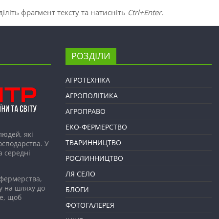
іліть фрагмент тексту та натисніть
Ctrl+Enter
.
РОЗДІЛИ
АГРОТЕХНІКА
АГРОПОЛІТИКА
АГРОПРАВО
ЕКО-ФЕРМЕРСТВО
людей, які
ТВАРИННИЦТВО
господарства. У
а середні
РОСЛИННИЦТВО
ЛЯ СЕЛО
 фермерства,
у на шляху до
БЛОГИ
е, щоб
ФОТОГАЛЕРЕЯ