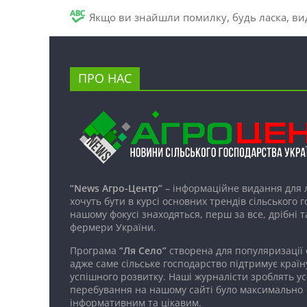
Якщо ви знайшли помилку, будь ласка, вид
ПРО НАС
“News Агро-Центр”
– інформаційне видання для 
хочуть бути в курсі основних трендів сільського 
нашому фокусі знаходяться, перш за все, дрібні т
фермери України.
Програма
“Ля Село”
створена для популяризації
адже саме сільське господарство підтримує країн
успішного розвитку. Наші журналісти зроблять ус
перебування на нашому сайті було максимально
інформативним та цікавим.