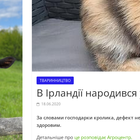
ТВАРИННИЦТВО
В Ірландії народився
18.06.2020
За словами господарки кролика, дефект не 
здоровим.
Детальніше про
це розповідає Агроцентр.