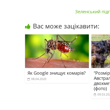
Зеленський під
Вас може зацікавити:
Як Google знищує комарів?
“Розмір
Австрал
08.04.2020
двохме
(фото)
09.03.20