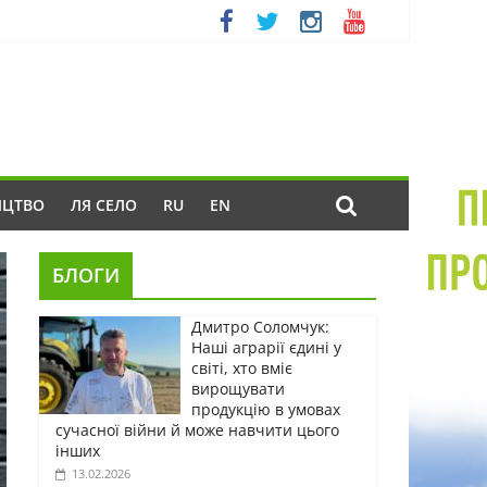
ИЦТВО
ЛЯ СЕЛО
RU
EN
БЛОГИ
Дмитро Соломчук:
Наші аграрії єдині у
світі, хто вміє
вирощувати
продукцію в умовах
сучасної війни й може навчити цього
інших
13.02.2026