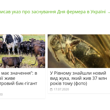
писав указ про заснування Дня фермера в Україні
 має значення”: в
У Рівному знайшли новий
ії живе
вид жука, який жив 37 млн
тровий бик-гігант
років тому (фото)
17.07.2020
20