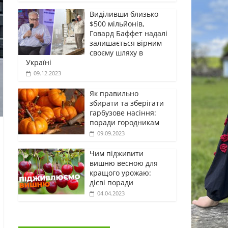
Виділивши близько
$500 мільйонів,
Говард Баффет надалі
залишається вірним
своєму шляху в
Україні
09.12.2023
Як правильно
збирати та зберігати
гарбузове насіння:
поради городникам
09.09.2023
Чим підживити
вишню весною для
кращого урожаю:
дієві поради
04.04.2023