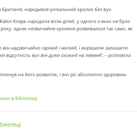
ка Британія, народився унікальний кролик без вух.
Кайлі Кларк народила вісім дітей, у одного з яких не було
о року, однак незвичайне кроленя розвивалося так само, як
що він надзвичайно гарний і милий, і вирішили залишити
ез відсутність вух він дуже схожий на левеня
“, – розповіла
плинув на його розвиток, і він ріс абсолютно здоровим.
али в бібліотеці
бліотеці