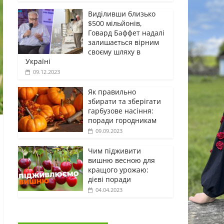
Виділивши близько
$500 мільйонів,
Говард Баффет надалі
залишається вірним
своєму шляху в
Україні
09.12.2023
Як правильно
збирати та зберігати
гарбузове насіння:
поради городникам
09.09.2023
Чим підживити
вишню весною для
кращого урожаю:
дієві поради
04.04.2023