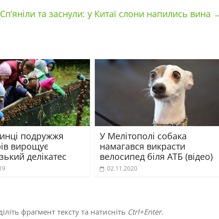
Сп’яніли та заснули: у Китаї слони напились вина
инці подружжя
У Мелітополі собака
ів вирощує
намагався викрасти
зький делікатес
велосипед біля АТБ (відео)
19
02.11.2020
іліть фрагмент тексту та натисніть
Ctrl+Enter
.