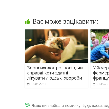
Вас може зацікавити:
Зоопсихолог розповів, чи
У Жмер
справді коти здатні
фермер
лікувати людські хвороби
францу
13.08.2021
01.10.20
Якщо ви знайшли помилку, будь ласка, вид