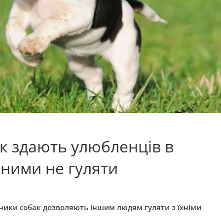
бак здають улюбленців в
 ними не гуляти
асники собак дозволяють іншим людям гуляти з їхніми