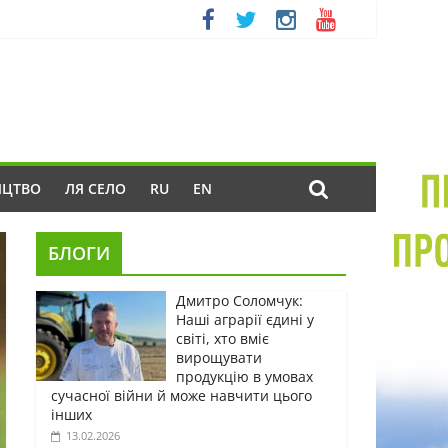
ИЦТВО
ЛЯ СЕЛО
RU
EN
БЛОГИ
Дмитро Соломчук:
Наші аграрії єдині у
світі, хто вміє
вирощувати
продукцію в умовах
сучасної війни й може навчити цього
інших
13.02.2026