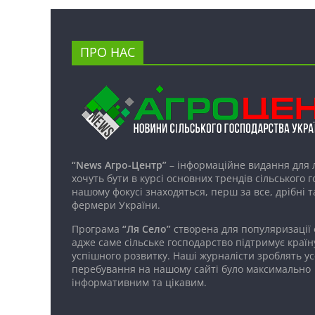
ПРО НАС
“News Агро-Центр”
– інформаційне видання для 
хочуть бути в курсі основних трендів сільського 
нашому фокусі знаходяться, перш за все, дрібні т
фермери України.
Програма
“Ля Село”
створена для популяризації
адже саме сільське господарство підтримує країн
успішного розвитку. Наші журналісти зроблять ус
перебування на нашому сайті було максимально
інформативним та цікавим.