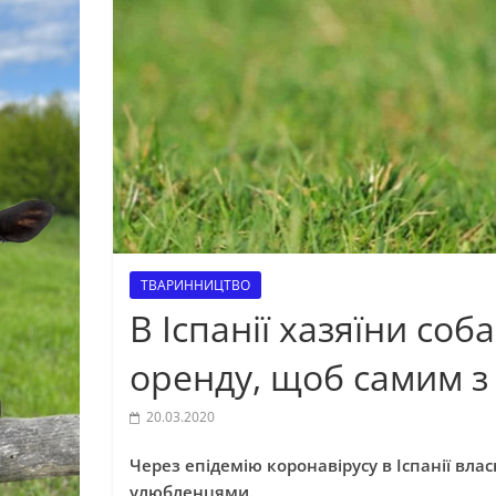
ТВАРИННИЦТВО
В Іспанії хазяїни со
оренду, щоб самим з
20.03.2020
Через епідемію коронавірусу в Іспанії вл
улюбленцями.