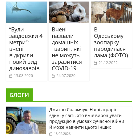
“Були
Вчені
В
завдовжки 4
назвали
Одеському
метри”:
домашніх
зоопарку
вчені
тварин, які
народилася
відкрили
не можуть
лама (ФОТО)
новий вид
заразитися
21.12.2022
динозаврів
COVID-19
13.08.2020
24.07.2020
БЛОГИ
Дмитро Соломчук: Наші аграрії
єдині у світі, хто вміє вирощувати
продукцію в умовах сучасної війни
й може навчити цього інших
13.02.2026