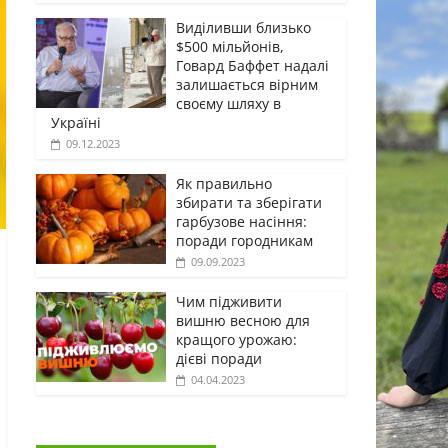
Виділивши близько
$500 мільйонів,
Говард Баффет надалі
залишається вірним
своєму шляху в
Україні
09.12.2023
Як правильно
збирати та зберігати
гарбузове насіння:
поради городникам
09.09.2023
Чим підживити
вишню весною для
кращого урожаю:
дієві поради
04.04.2023