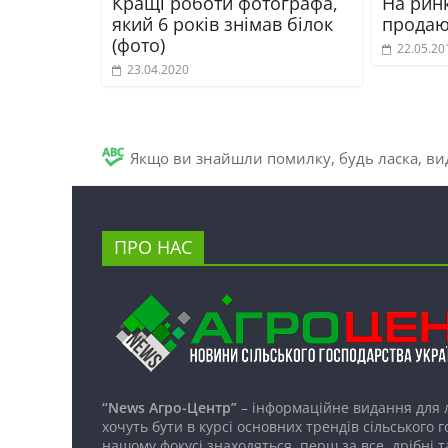
Кращі роботи фотографа,
На рин
який 6 років знімав білок
продаю
(фото)
22.05.20
23.04.2020
Якщо ви знайшли помилку, будь ласка, вид
ПРО НАС
“News Агро-Центр”
– інформаційне видання для 
хочуть бути в курсі основних трендів сільського 
нашому фокусі знаходяться, перш за все, дрібні т