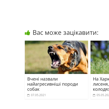
Вас може зацікавити:
Вчені назвали
На Хар
найагресивніші породи
лисеня,
собак
колодяз
07.05.2021
05.05.20