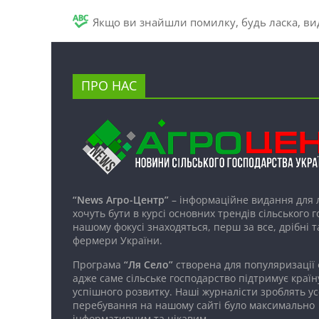
Якщо ви знайшли помилку, будь ласка, вид
ПРО НАС
“News Агро-Центр”
– інформаційне видання для 
хочуть бути в курсі основних трендів сільського 
нашому фокусі знаходяться, перш за все, дрібні т
фермери України.
Програма
“Ля Село”
створена для популяризації
адже саме сільське господарство підтримує країн
успішного розвитку. Наші журналісти зроблять ус
перебування на нашому сайті було максимально
інформативним та цікавим.