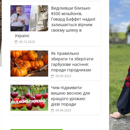
Виділивши близько
$500 мільйонів,
Говард Баффет надалі
залишається вірним
своєму шляху в
Україні
09.12.2023
Як правильно
збирати та зберігати
гарбузове насіння:
поради городникам
09.09.2023
Чим підживити
вишню весною для
кращого урожаю:
дієві поради
04.04.2023