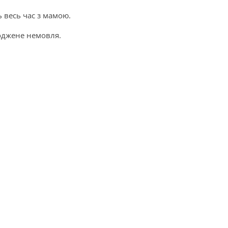
ь весь час з мамою.
оджене немовля.