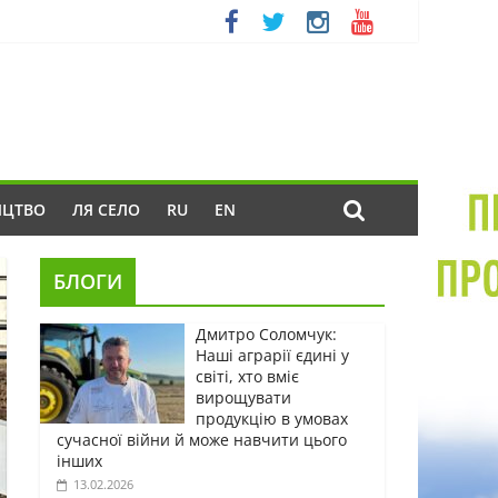
ИЦТВО
ЛЯ СЕЛО
RU
EN
БЛОГИ
Дмитро Соломчук:
Наші аграрії єдині у
світі, хто вміє
вирощувати
продукцію в умовах
сучасної війни й може навчити цього
інших
13.02.2026