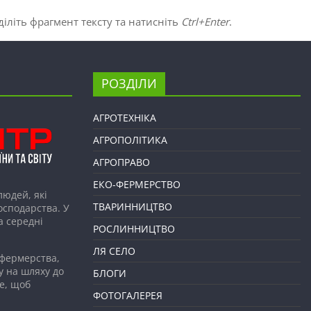
іліть фрагмент тексту та натисніть
Ctrl+Enter
.
РОЗДІЛИ
АГРОТЕХНІКА
АГРОПОЛІТИКА
АГРОПРАВО
ЕКО-ФЕРМЕРСТВО
людей, які
ТВАРИННИЦТВО
господарства. У
а середні
РОСЛИННИЦТВО
ЛЯ СЕЛО
 фермерства,
у на шляху до
БЛОГИ
е, щоб
ФОТОГАЛЕРЕЯ