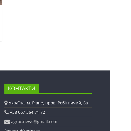
КОНТАКТИ
Україна, м. Рівне, пров. Робітничий, 6а
+38 067 364 71 72
agroc.news@gmail.com
Зворотній зв’язок