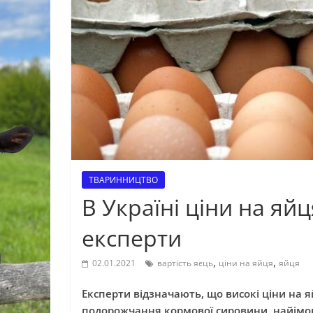
ТВАРИННИЦТВО
В Україні ціни на яйц
експерти
,
,
02.01.2021
вартість яєць
ціни на яйця
яйця
Експерти відзначають, що високі ціни на яй
подорожчання кормової сировини, найімові