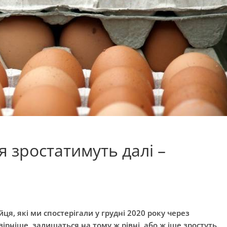
я зростатимуть далі –
ця, які ми спостерігали у грудні 2020 року через
рніше, залишаться на тому ж рівні, або ж іще зростуть.