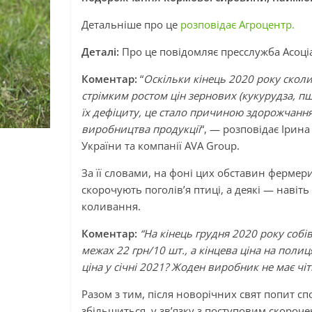
Детальніше про це
розповідає Агроцентр.
Деталі:
Про це повідомляє пресслужба Асоціа
Коментар:
“
Оскільки кінець 2020 року скол
стрімким ростом цін зернових (кукурудза, пш
їх дефіциту, це стало причиною здорожчання
виробництва продукції
“, — розповідає Ірина
України та компанії AVA Group.
За її словами, на фоні цих обставин фермер
скорочують поголів’я птиці, а деякі — наві
коливання.
Коментар:
“На кінець грудня 2020 року собі
межах 22 грн/10 шт., а кінцева ціна на поли
ціна у січні 2021? Жоден виробник не має чіт
Разом з тим, після новорічних свят попит сп
збільшиться, у зв’язку з поступовим скороч