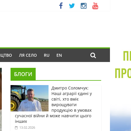
ИЦТВО
ЛЯ СЕЛО
RU
EN
БЛОГИ
Дмитро Соломчук:
Наші аграрії єдині у
світі, хто вміє
вирощувати
продукцію в умовах
сучасної війни й може навчити цього
інших
13.02.2026