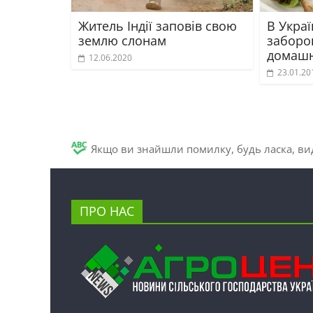
Житель Індії заповів свою
В Украї
землю слонам
заборо
домашн
12.06.2020
23.01.20
Якщо ви знайшли помилку, будь ласка, вид
ПРО НАС