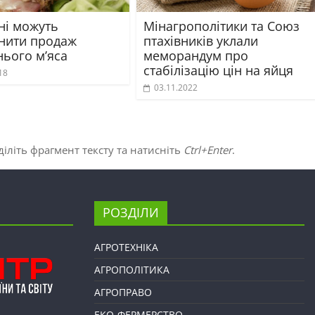
ні можуть
Мінагрополітики та Союз
нити продаж
птахівників уклали
ього м’яса
меморандум про
стабілізацію цін на яйця
18
03.11.2022
іліть фрагмент тексту та натисніть
Ctrl+Enter
.
РОЗДІЛИ
АГРОТЕХНІКА
АГРОПОЛІТИКА
АГРОПРАВО
ЕКО-ФЕРМЕРСТВО