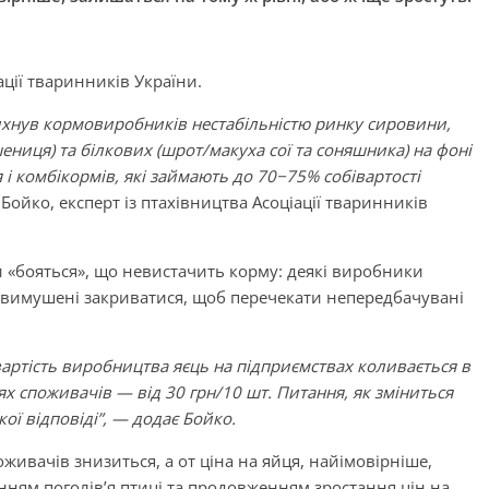
ції тваринників України.
ихнув кормовиробників нестабільністю ринку сировини,
ениця) та білкових (шрот/макуха сої та соняшника) на фоні
 і комбікормів, які займають до 70−75% собівартості
 Бойко, експерт із птахівництва Асоціації тваринників
и «бояться», що невистачить корму: деякі виробники
ть вимушені закриватися, щоб перечекати непередбачувані
вартість виробництва яєць на підприємствах коливається в
цях споживачів — від 30 грн/10 шт. Питання, як зміниться
кої відповіді”, — додає Бойко.
оживачів знизиться, а от ціна на яйця, найімовірніше,
енням поголів’я птиці та продовженням зростання цін на