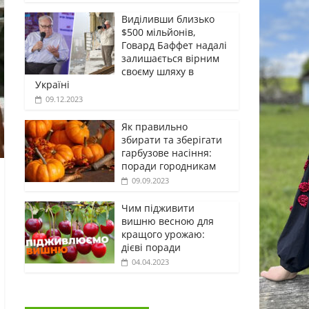
Виділивши близько
$500 мільйонів,
Говард Баффет надалі
залишається вірним
своєму шляху в
Україні
09.12.2023
Як правильно
збирати та зберігати
гарбузове насіння:
поради городникам
09.09.2023
Чим підживити
вишню весною для
кращого урожаю:
дієві поради
04.04.2023