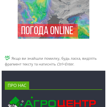
Якщо ви знайшли помилку, будь ласка, виділіть
фрагмент тексту та натисніть
Ctrl+Enter
.
ПРО НАС