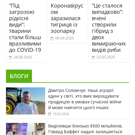
“Під
Коронавірус
“Це сталося
загрозою
ом
випадково”:
рідкісні
заразилася
вчені
види”:
тигриця із
створили
тварини
зоопарку
гібрид з
стали більш
двох
06.04.2020
вразливими
вимираючих
до COVID-19
видів риби
24.08.2020
23.07.2020
БЛОГИ
Дмитро Соломчук: Наші аграрії
єдині у світі, хто вміє вирощувати
продукцію в умовах сучасної війни
й може навчити цього інших
13.02.2026
Виділивши близько $500 мільйонів,
Говард Баффет надалі залишається