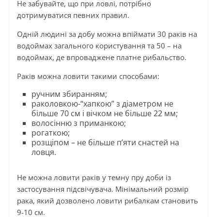
Не забувайте, що при ловлі, потрібно
дотримуватися певних правил.
Одній людині за добу можна впіймати 30 раків на
водоймах загального користування та 50 – на
водоймах, де впроваджене платне рибальство.
Раків можна ловити такими способами:
ручним збиранням;
раколовкою-“хапкою” з діаметром не
більше 70 см і вічком не більше 22 мм;
волосінню з приманкою;
рогаткою;
розщіпом – не більше п’яти снастей на
ловця.
Не можна ловити раків у темну пру доби із
застосування підсвічувача. Мінімальний розмір
рака, який дозволено ловити рибалкам становить
9-10 см.