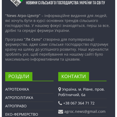
“News Агро-Центр”
– інформаційне видання для людей,
які хочуть бути в курсі основних трендів сільського
господарства. У нашому фокусі знаходяться, перш за все,
дрібні та середні фермери України.
Програма
“Ля Село”
створена для популяризації
фермерства, адже саме сільське господарство підтримує
країну на шляху до успішного розвитку. Наші журналісти
зроблять усе, щоб перебування на нашому сайті було
максимально інформативним та цікавим.
РОЗДІЛИ
КОНТАКТИ
АГРОТЕХНІКА
Україна, м. Рівне, пров.
Робітничий, 6а
АГРОПОЛІТИКА
+38 067 364 71 72
АГРОПРАВО
agroc.news@gmail.com
ЕКО-ФЕРМЕРСТВО