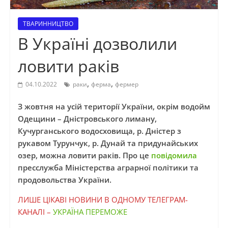
ТВАРИННИЦТВО
В Україні дозволили
ловити раків
,
,
04.10.2022
раки
ферма
фермер
З жовтня на усій території України, окрім водойм
Одещини – Дністровського лиману,
Кучурганського водосховища, р. Дністер з
рукавом Турунчук, р. Дунай та придунайських
озер, можна ловити раків. Про це
повідомила
пресслужба Міністерства аграрної політики та
продовольства України.
ЛИШЕ ЦІКАВІ НОВИНИ В ОДНОМУ ТЕЛЕГРАМ-
КАНАЛІ –
УКРАЇНА ПЕРЕМОЖЕ