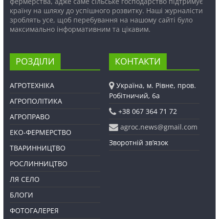
фермерства, адже саме сільське господарство підтримує
країну на шляху до успішного розвитку. Наші журналісти
зроблять усе, щоб перебування на нашому сайті було
максимально інформативним та цікавим.
РОЗДІЛИ
КОНТАКТИ
АГРОТЕХНІКА
Україна, м. Рівне, пров.
Робітничий, 6а
АГРОПОЛІТИКА
+38 067 364 71 72
АГРОПРАВО
agroc.news@gmail.com
ЕКО-ФЕРМЕРСТВО
Зворотній зв’язок
ТВАРИННИЦТВО
РОСЛИННИЦТВО
ЛЯ СЕЛО
БЛОГИ
ФОТОГАЛЕРЕЯ