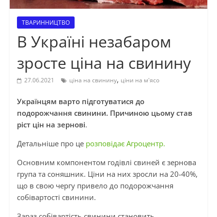
ТВАРИННИЦТВО
В Україні незабаром
зросте ціна на свинину
,
27.06.2021
ціна на свинину
ціни на м'ясо
Українцям варто підготуватися до
подорожчання свинини. Причиною цьому став
ріст цін на зернові
.
Детальніше про це
розповідає Агроцентр.
Основним компонентом годівлі свиней є зернова
група та соняшник. Ціни на них зросли на 20-40%,
що в свою чергу привело до подорожчання
собівартості свинини.
Зараз собівартість свинини становить