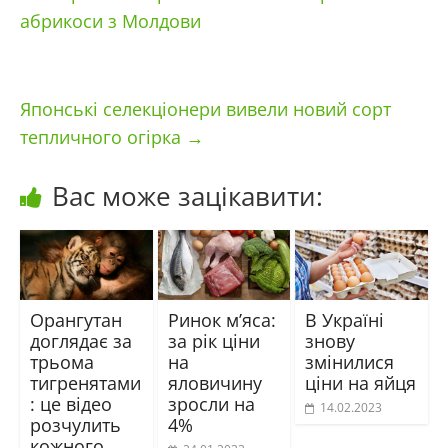
абрикоси з Молдови
Японські селекціонери вивели новий сорт
тепличного огірка
→
Вас може зацікавити:
Орангутан
Ринок м’яса:
В Україні
доглядає за
за рік ціни
знову
трьома
на
змінилися
тигренятами
яловичину
ціни на яйця
: це відео
зросли на
14.02.2023
розчулить
4%
кожного