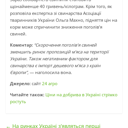
щонайменше 40 гривень/кілограм. Крім того, як
розповіла експертка зі свинарства Асоціації
тваринників України Ольга Махно, підняття цін на
корм може спричинити зниження поголів’я
свиней.
Коментар:
“Скорочення поголів’я свиней
зменшить ринок пропозицій м’яса на території
України. Також негативним фактором для
свинарства є імпорт дешевого м’яса з країн
Європи”,
— наголосила вона.
Джерело:
сайт
24 агро
Читайте також:
Ціни на добрива в Україні стрімко
ростуть
←
На ринках Україні з’являться перші