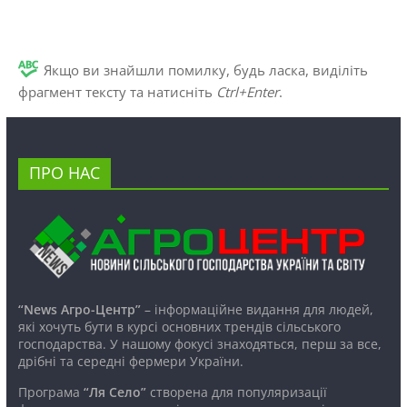
Якщо ви знайшли помилку, будь ласка, виділіть
фрагмент тексту та натисніть
Ctrl+Enter
.
ПРО НАС
“News Агро-Центр”
– інформаційне видання для людей,
які хочуть бути в курсі основних трендів сільського
господарства. У нашому фокусі знаходяться, перш за все,
дрібні та середні фермери України.
Програма
“Ля Село”
створена для популяризації