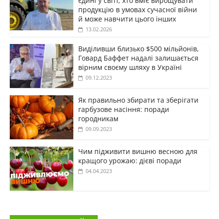
єдині у світі, хто вміє вирощувати
продукцію в умовах сучасної війни
й може навчити цього інших
13.02.2026
Виділивши близько $500 мільйонів,
Говард Баффет надалі залишається
вірним своєму шляху в Україні
09.12.2023
Як правильно збирати та зберігати
гарбузове насіння: поради
городникам
09.09.2023
Чим підживити вишню весною для
кращого урожаю: дієві поради
04.04.2023