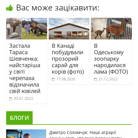
Вас може зацікавити:
Застала
В Канаді
В
Тараса
побудували
Одеському
Шевченка:
прозорий
зоопарку
найстаріша
сарай для
народилася
у світі
корів (фото)
лама (ФОТО)
черепаха
17.08.2020
21.12.2022
відзначила
свій ювілей
05.01.2023
БЛОГИ
Дмитро Соломчук: Наші аграрії