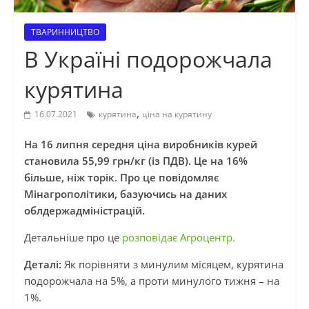
ТВАРИННИЦТВО
В Україні подорожчала
курятина
,
16.07.2021
курятина
ціна на курятину
На 16 липня середня ціна виробників курей
становила 55,99 грн/кг (із ПДВ). Це на 16%
більше, ніж торік. Про це повідомляє
Мінагрополітики, базуючись на даних
облдержадміністрацій.
Детальніше про це
розповідає Агроцентр.
Деталі:
Як порівняти з минулим місяцем, курятина
подорожчала на 5%, а проти минулого тижня – на
1%.