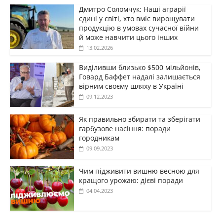
Дмитро Соломчук: Наші аграрії
єдині у світі, хто вміє вирощувати
продукцію в умовах сучасної війни
й може навчити цього інших
13.02.2026
Виділивши близько $500 мільйонів,
Говард Баффет надалі залишається
вірним своєму шляху в Україні
09.12.2023
Як правильно збирати та зберігати
гарбузове насіння: поради
городникам
09.09.2023
Чим підживити вишню весною для
кращого урожаю: дієві поради
04.04.2023