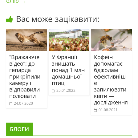
олію
→
Вас може зацікавити:
“Вражаюче
У Франції
Кофеїн
відео”: до
знищать
допомагає
гепарда
понад 1 млн
бджолам
прикріпили
домашньої
ефективніш
камеру і
птиці
е
відправили
запилювати
25.01.2022
полювати
квіти —
дослідження
24.07.2020
01.08.2021
БЛОГИ