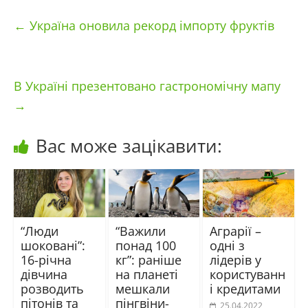
←
Україна оновила рекорд імпорту фруктів
В Україні презентовано гастрономічну мапу
→
Вас може зацікавити:
“Люди
“Важили
Аграрії –
шоковані”:
понад 100
одні з
16-річна
кг”: раніше
лідерів у
дівчина
на планеті
користуванн
розводить
мешкали
і кредитами
пітонів та
пінгвіни-
25.04.2022