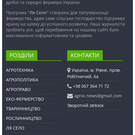
дрібні та середні фермери України.
Програма
“Ля Село”
створена для популяризації
фермерства, адже саме сільське господарство підтримує
країну на шляху до успішного розвитку. Наші журналісти
зроблять усе, щоб перебування на нашому сайті було
максимально інформативним та цікавим.
РОЗДІЛИ
КОНТАКТИ
АГРОТЕХНІКА
Україна, м. Рівне, пров.
Робітничий, 6а
АГРОПОЛІТИКА
+38 067 364 71 72
АГРОПРАВО
agroc.news@gmail.com
ЕКО-ФЕРМЕРСТВО
Зворотній зв’язок
ТВАРИННИЦТВО
РОСЛИННИЦТВО
ЛЯ СЕЛО