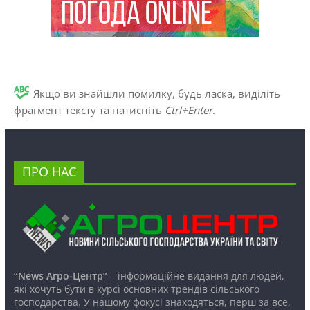
Якщо ви знайшли помилку, будь ласка, виділіть
фрагмент тексту та натисніть
Ctrl+Enter
.
ПРО НАС
“News Агро-Центр”
– інформаційне видання для людей,
які хочуть бути в курсі основних трендів сільського
господарства. У нашому фокусі знаходяться, перш за все,