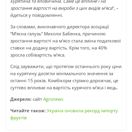
курятина та яловичина. Саме це вплине і на
зростання вартості на вироби з цих видів м’яса
“, –
йдеться у повідомленні.
За словами, виконавчого директора асоціації
“М’ясна галузь” Миколи Бабенка, причиною
зростання вартості на м’ясо стала зміна податкової
ставки на додану вартість. Крім того, на 40%
зросла собівартість м’яса.
Слід зауважити, що протягом останнього року ціни
на курятину досягли мінімального значення за
останні 15 років. Комбікорм стрімко дорожчає, це
суттєво впливає на вартість курячого м’яса і яєць.
Джерело:
сайт
Agronews
Читайте також:
Україна оновила рекорд імпорту
фруктів