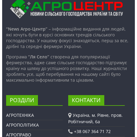
“News Агро-Центр”
– інформаційне видання для людей,
які хочуть бути в курсі основних трендів сільського
господарства. У нашому фокусі знаходяться, перш за все,
дрібні та середні фермери України.
Програма
“Ля Село”
створена для популяризації
фермерства, адже саме сільське господарство підтримує
країну на шляху до успішного розвитку. Наші журналісти
зроблять усе, щоб перебування на нашому сайті було
максимально інформативним та цікавим.
РОЗДІЛИ
КОНТАКТИ
АГРОТЕХНІКА
Україна, м. Рівне, пров.
Робітничий, 6а
АГРОПОЛІТИКА
+38 067 364 71 72
АГРОПРАВО