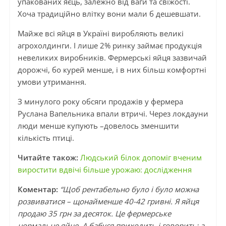
упакованих яєць, залежно від ваги та свіжості.
Хоча традиційно влітку вони мали б дешевшати.
Майже всі яйця в Україні виробляють великі
агрохолдинги. І лише 2% ринку займає продукція
невеликих виробників. Фермерські яйця зазвичай
дорожчі, бо курей менше, і в них більш комфортні
умови утримання.
З минулого року обсяги продажів у фермера
Руслана Вапельника впали втричі. Через локдауни
люди менше купують –довелось зменшити
кількість птиці.
Читайте також:
Людський білок допоміг вченим
виростити вдвічі більше урожаю: дослідження
Коментар:
“Щоб рентабельно було і було можна
розвиватися – щонайменше 40-42 гривні. Я яйця
продаю 35 грн за десяток. Це фермерське
нормальне яйце. А бабуся приходить і говорить: а