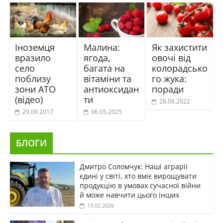
Іноземця
Малина:
Як захистити
вразило
ягода,
овочі від
село
багата на
колорадсько
поблизу
вітаміни та
го жука:
зони АТО
антиоксидан
поради
(відео)
ти
28.06.2022
29.09.2017
06.05.2025
БЛОГИ
Дмитро Соломчук: Наші аграрії
єдині у світі, хто вміє вирощувати
продукцію в умовах сучасної війни
й може навчити цього інших
13.02.2026