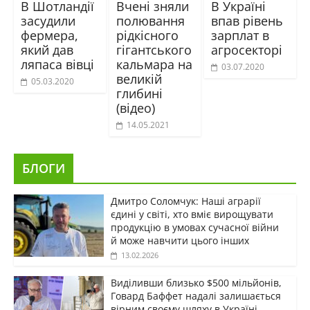
В Шотландії
Вчені зняли
В Україні
засудили
полювання
впав рівень
фермера,
рідкісного
зарплат в
який дав
гігантського
агросекторі
ляпаса вівці
кальмара на
03.07.2020
великій
05.03.2020
глибині
(відео)
14.05.2021
БЛОГИ
Дмитро Соломчук: Наші аграрії
єдині у світі, хто вміє вирощувати
продукцію в умовах сучасної війни
й може навчити цього інших
13.02.2026
Виділивши близько $500 мільйонів,
Говард Баффет надалі залишається
вірним своєму шляху в Україні