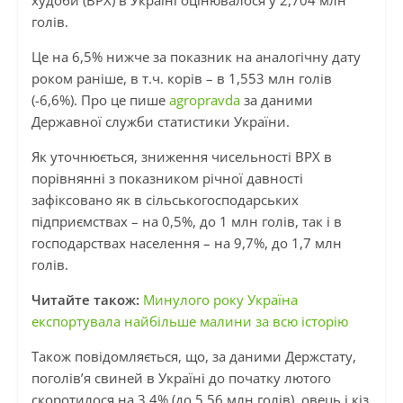
худоби (ВРХ) в Україні оцінювалося у 2,704 млн
голів.
Це на 6,5% нижче за показник на аналогічну дату
роком раніше, в т.ч. корів – в 1,553 млн голів
(-6,6%). Про це пише
agropravda
за даними
Державної служби статистики України.
Як уточнюється, зниження чисельності ВРХ в
порівнянні з показником річної давності
зафіксовано як в сільськогосподарських
підприємствах – на 0,5%, до 1 млн голів, так і в
господарствах населення – на 9,7%, до 1,7 млн
голів.
Читайте також:
Минулого року Україна
експортувала найбільше малини за всю історію
Також повідомляється, що, за даними Держстату,
поголів’я свиней в Україні до початку лютого
скоротилося на 3,4% (до 5,56 млн голів), овець і кіз