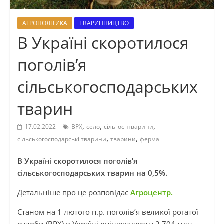
АГРОПОЛІТИКА
ТВАРИННИЦТВО
В Україні скоротилося
поголів’я
сільськогосподарських
тварин
,
,
,
17.02.2022
ВРХ
село
сільгосптварини
,
,
сільськогосподарські тварини
тварини
ферма
В Україні скоротилося поголів’я
сільськогосподарських тварин на 0,5%.
Детальніше про це розповідає
Агроцентр.
Станом на 1 лютого п.р. поголів’я великої рогатої