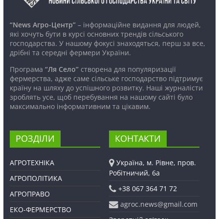
“News Агро-Центр”
– інформаційне видання для людей,
які хочуть бути в курсі основних трендів сільського
господарства. У нашому фокусі знаходяться, перш за все,
дрібні та середні фермери України.
Програма
“Ля Село”
створена для популяризації
фермерства, адже саме сільське господарство підтримує
країну на шляху до успішного розвитку. Наші журналісти
зроблять усе, щоб перебування на нашому сайті було
максимально інформативним та цікавим.
РОЗДІЛИ
КОНТАКТИ
АГРОТЕХНІКА
Україна, м. Рівне, пров.
Робітничий, 6а
АГРОПОЛІТИКА
+38 067 364 71 72
АГРОПРАВО
agroc.news@gmail.com
ЕКО-ФЕРМЕРСТВО