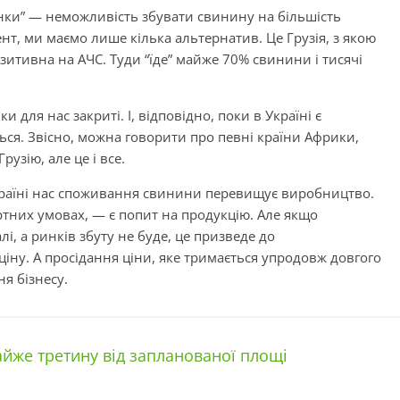
нки” — неможливість збувати свинину на більшість
нт, ми маємо лише кілька альтернатив. Це Грузія, з якою
озитивна на АЧС. Туди “їде” майже 70% свинини і тисячі
для нас закриті. І, відповідно, поки в Україні є
ся. Звісно, можна говорити про певні країни Африки,
узію, але це і все.
Україні нас споживання свинини перевищує виробництво.
ртних умовах, — є попит на продукцію. Але якщо
, а ринків збуту не буде, це призведе до
іну. А просідання ціни, яке тримається упродовж довгого
я бізнесу.
айже третину від запланованої площі