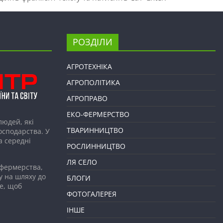
РОЗДІЛИ
АГРОТЕХНІКА
АГРОПОЛІТИКА
АГРОПРАВО
ЕКО-ФЕРМЕРСТВО
людей, які
ТВАРИННИЦТВО
господарства. У
а середні
РОСЛИННИЦТВО
ЛЯ СЕЛО
 фермерства,
у на шляху до
БЛОГИ
е, щоб
ФОТОГАЛЕРЕЯ
ІНШЕ