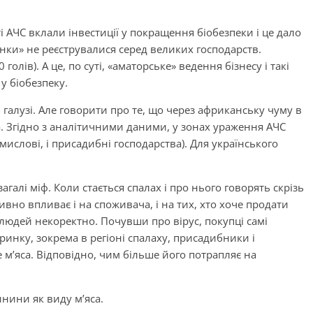
 АЧС вклали інвестиції у покращення біобезпеки і це дало
нки» не реєструвалися серед великих господарств.
олів). А це, по суті, «аматорське» ведення бізнесу і такі
у біобезпеку.
 галузі. Але говорити про те, що через африканську чуму в
на. Згідно з аналітичними даними, у зонах ураження АЧС
омислові, і присадибні господарства). Для українського
галі міф. Коли стається спалах і про нього говорять скрізь
вно впливає і на споживача, і на тих, хто хоче продати
 людей некоректно. Почувши про вірус, покупці самі
ринку, зокрема в регіоні спалаху, присадибники і
м’яса. Відповідно, чим більше його потрапляє на
инини як виду м’яса.