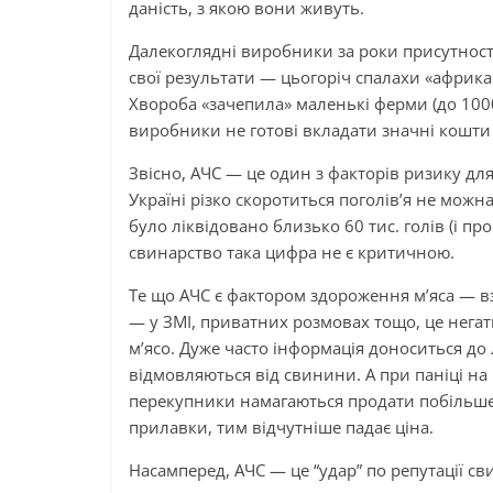
даність, з якою вони живуть.
Далекоглядні виробники за роки присутності
свої результати — цьогоріч спалахи «африка
Хвороба «зачепила» маленькі ферми (до 1000 г
виробники не готові вкладати значні кошти 
Звісно, АЧС — це один з факторів ризику для
Україні різко скоротиться поголів’я не мож
було ліквідовано близько 60 тис. голів (і пр
свинарство така цифра не є критичною.
Те що АЧС є фактором здороження м’яса — вза
— у ЗМІ, приватних розмовах тощо, це негати
м’ясо. Дуже часто інформація доноситься до
відмовляються від свинини. А при паніці на 
перекупники намагаються продати побільше 
прилавки, тим відчутніше падає ціна.
Насамперед, АЧС — це “удар” по репутації св