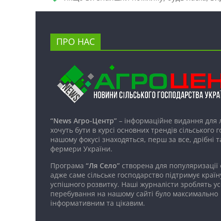
ПРО НАС
“News Агро-Центр”
– інформаційне видання для 
хочуть бути в курсі основних трендів сільського 
нашому фокусі знаходяться, перш за все, дрібні т
фермери України.
Програма
“Ля Село”
створена для популяризації
адже саме сільське господарство підтримує країн
успішного розвитку. Наші журналісти зроблять ус
перебування на нашому сайті було максимально
інформативним та цікавим.