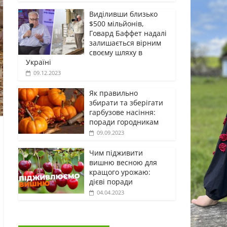
Виділивши близько
$500 мільйонів,
Говард Баффет надалі
залишається вірним
своєму шляху в
Україні
09.12.2023
Як правильно
збирати та зберігати
гарбузове насіння:
поради городникам
09.09.2023
Чим підживити
вишню весною для
кращого урожаю:
дієві поради
04.04.2023