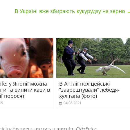
В Україні вже збирають кукурудзу на зерно
cafe: у Японії можна
В Англії поліцейські
ти та випити кави в
“заарештували” лебедя-
ії поросят
хулігана (фото)
19
04.08.2021
іліть фрагмент тексту та натисніть
Ctrl+Enter
.