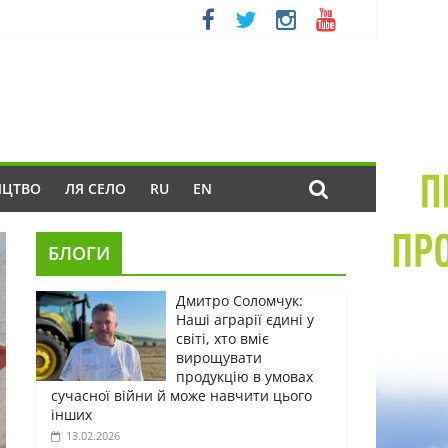
ИЦТВО
ЛЯ СЕЛО
RU
EN
БЛОГИ
Дмитро Соломчук:
Наші аграрії єдині у
світі, хто вміє
вирощувати
продукцію в умовах
сучасної війни й може навчити цього
інших
13.02.2026