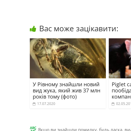
Вас може зацікавити:
У Рівному знайшли новий
Piglet 
вид жука, який жив 37 млн
пообіда
років тому (фото)
компан
17.07.2020
02.05.20
Якщо ви знайшли помилку, будь ласка, вид