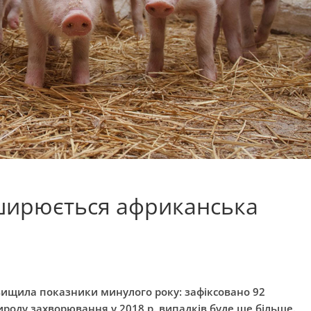
оширюється африканська
евищила показники минулого року: зафіксовано 92
рироду захворювання у 2018 р. випадків буде ще більше.