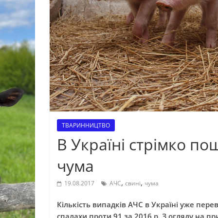
ТВАРИННИЦТВО
В Україні стрімко п
чума
,
,
19.08.2017
АЧС
свині
чума
Кількість випадків АЧС в Україні уже пер
спалахи проти 91 за 2016 р. З огляду на п