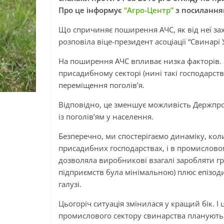
Про це інформує
“Агро-Центр”
з посиланням
Що спричиняє поширення АЧС, як від неї за
розповіла віце-президент асоціації “Свинар
На поширення АЧС впливає низка факторів. З
присадибному секторі (нині такі господарс
переміщення поголів’я.
Відповідно, це зменшує можливість Держпр
із поголів’ям у населення.
Безперечно, ми спостерігаємо динаміку, коли
присадибних господарствах, і в промислово
дозволяла виробникові взагалі заробляти г
підприємств була мінімальною) плюс епізод
галузі.
Цьогоріч ситуація змінилася у кращий бік. І
промислового сектору свинарства плануют