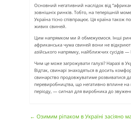
Основний негативний наслідок від “африка
зовнішніх ринків. Тобто, на теперішній моме
Україна тісно співпрацює. Ця країна також п
живих свиней.
Цим напрямком ми й обмежуємося. Інші ринки 
африканська чума свиней вони не відкриють
азійського напрямку, найближчих сусідів — Гр
Чим це може загрожувати галузі? Наразі в 
Відтак, свинарі знаходяться в досить комфо
свинарство продовжуватиме розвиватися далі
перевиробництва, що негативно вплине на ц
періоду, — сигнал для виробника до звуженн
←
Озимим ріпаком в Україні засіяно м