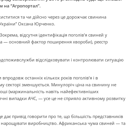
 на “Агропортал”.
хиститися та чи дійсно через це дорожчає свинина
і України” Оксана Юрченко.
окрема, відсутня ідентифікація поголів’я свиней у
тва — основний фактор поширення хвороби), реєстр
одспоживслужби відслідковувати і контролювати ситуацію
 впродовж останніх кількох років поголів’я і в
му секторі зменшується. Минулоріч ціна на свинину не
роші (маржинальність навіть найефективніших
ичні випадки АЧС, — усе це не сприяло активному розвитку
 це дає привід говорити про те, що більшість представників
ь нарощувати виробництво. Африканська чума свиней — та