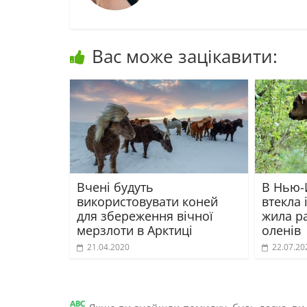
Вас може зацікавити:
Вчені будуть
В Нью-
використовувати коней
втекла 
для збереження вічної
жила ра
мерзлоти в Арктиці
оленів
21.04.2020
22.07.20