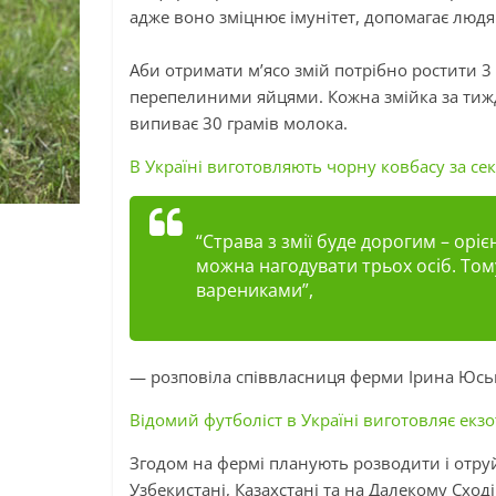
адже воно зміцнює імунітет, допомагає людя
Аби отримати м’ясо змій потрібно ростити 3
перепелиними яйцями. Кожна змійка за тижде
випиває 30 грамів молока.
В Україні виготовляють чорну ковбасу за се
“Страва
з
змії буде дорогим
–
орієн
можна нагодувати трьох осіб. Тому
варениками”,
— розповіла співвласниця ферми Ірина
Юсь
Відомий футболіст в Україні виготовляє екзо
Згодом на фермі планують розводити
і
отруй
Узбекистані, Казахстані та на Далекому Сход