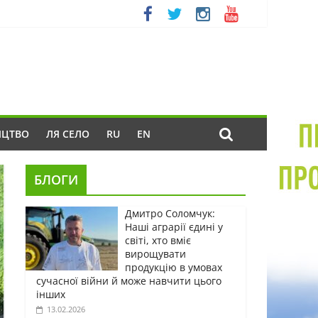
ИЦТВО
ЛЯ СЕЛО
RU
EN
БЛОГИ
Дмитро Соломчук:
Наші аграрії єдині у
світі, хто вміє
вирощувати
продукцію в умовах
сучасної війни й може навчити цього
інших
13.02.2026