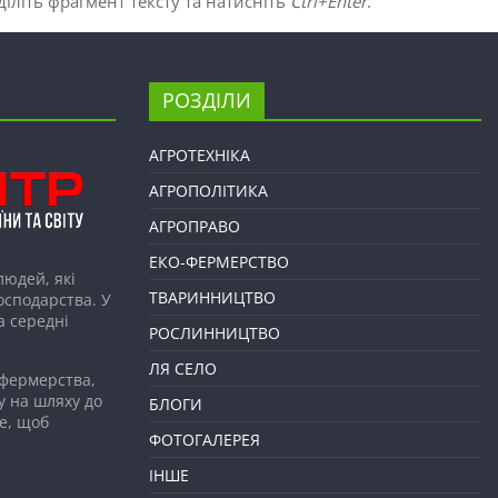
іліть фрагмент тексту та натисніть
Ctrl+Enter
.
РОЗДІЛИ
АГРОТЕХНІКА
АГРОПОЛІТИКА
АГРОПРАВО
ЕКО-ФЕРМЕРСТВО
людей, які
ТВАРИННИЦТВО
господарства. У
а середні
РОСЛИННИЦТВО
ЛЯ СЕЛО
 фермерства,
у на шляху до
БЛОГИ
е, щоб
ФОТОГАЛЕРЕЯ
ІНШЕ