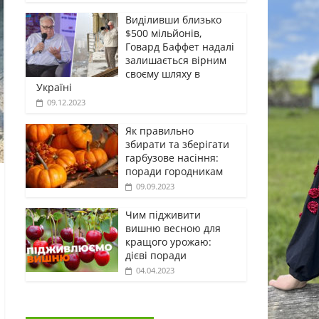
Виділивши близько
$500 мільйонів,
Говард Баффет надалі
залишається вірним
своєму шляху в
Україні
09.12.2023
Як правильно
збирати та зберігати
гарбузове насіння:
поради городникам
09.09.2023
Чим підживити
вишню весною для
кращого урожаю:
дієві поради
04.04.2023