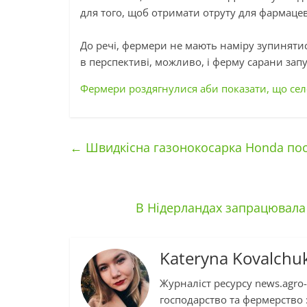
для того, щоб отримати отруту для фармаце
До речі, фермери не мають наміру зупинятис
в перспективі, можливо, і ферму сарани запу
Фермери роздягнулися аби показати, що село
←
Швидкісна газонокосарка Honda пост
В Нідерландах запрацювала
Kateryna Kovalchu
Журналіст ресурсу news.agro-
господарство та фермерство :