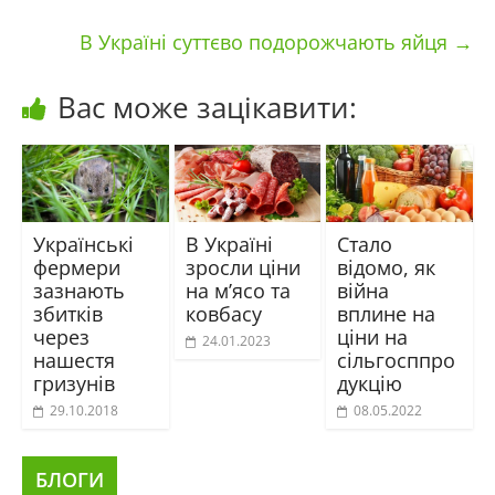
В Україні суттєво подорожчають яйця
→
Вас може зацікавити:
Українські
В Україні
Стало
фермери
зросли ціни
відомо, як
зазнають
на м’ясо та
війна
збитків
ковбасу
вплине на
через
ціни на
24.01.2023
нашестя
сільгосппро
гризунів
дукцію
29.10.2018
08.05.2022
БЛОГИ