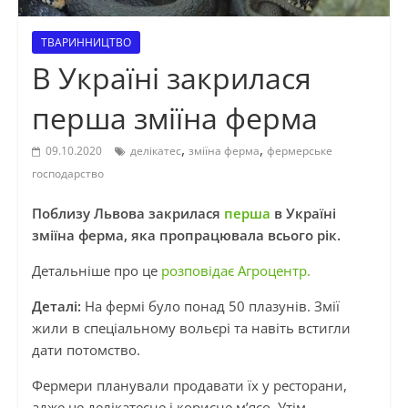
ТВАРИННИЦТВО
В Україні закрилася
перша зміїна ферма
,
,
09.10.2020
делікатес
зміїна ферма
фермерське
господарство
Поблизу Львова закрилася
перша
в Україні
зміїна ферма, яка пропрацювала всього рік.
Детальніше про це
розповідає Агроцентр.
Деталі:
На фермі було понад 50 плазунів. Змії
жили в спеціальному вольєрі та навіть встигли
дати потомство.
Фермери планували продавати їх у ресторани,
адже це делікатесне і корисне м’ясо. Утім,