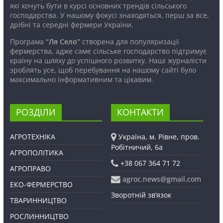
які хочуть бути в курсі основних трендів сільського
господарства. У нашому фокусі знаходяться, перш за все,
дрібні та середні фермери України.
Програма
“Ля Село”
створена для популяризації
фермерства, адже саме сільське господарство підтримує
країну на шляху до успішного розвитку. Наші журналісти
зроблять усе, щоб перебування на нашому сайті було
максимально інформативним та цікавим.
РОЗДІЛИ
КОНТАКТИ
АГРОТЕХНІКА
Україна, м. Рівне, пров.
Робітничий, 6а
АГРОПОЛІТИКА
+38 067 364 71 72
АГРОПРАВО
agroc.news@gmail.com
ЕКО-ФЕРМЕРСТВО
Зворотній зв’язок
ТВАРИННИЦТВО
РОСЛИННИЦТВО