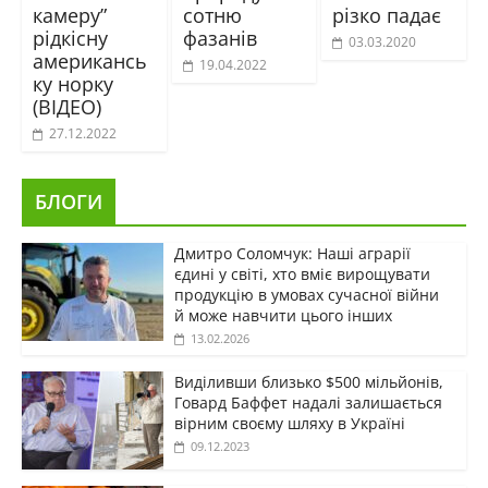
камеру”
сотню
різко падає
рідкісну
фазанів
03.03.2020
американсь
19.04.2022
ку норку
(ВІДЕО)
27.12.2022
БЛОГИ
Дмитро Соломчук: Наші аграрії
єдині у світі, хто вміє вирощувати
продукцію в умовах сучасної війни
й може навчити цього інших
13.02.2026
Виділивши близько $500 мільйонів,
Говард Баффет надалі залишається
вірним своєму шляху в Україні
09.12.2023