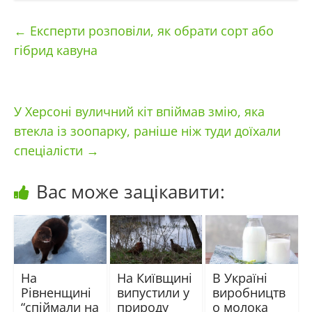
←
Експерти розповіли, як обрати сорт або
гібрид кавуна
У Херсоні вуличний кіт впіймав змію, яка
втекла із зоопарку, раніше ніж туди доїхали
спеціалісти
→
Вас може зацікавити:
На
На Київщині
В Україні
Рівненщині
випустили у
виробництв
“спіймали на
природу
о молока