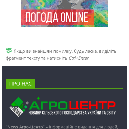
Якщо ви знайшли помилку, будь ласка, виділіть
фрагмент тексту та натисніть
Ctrl+Enter
.
ПРО НАС
“News Агро-Центр”
– інформаційне видання для людей,