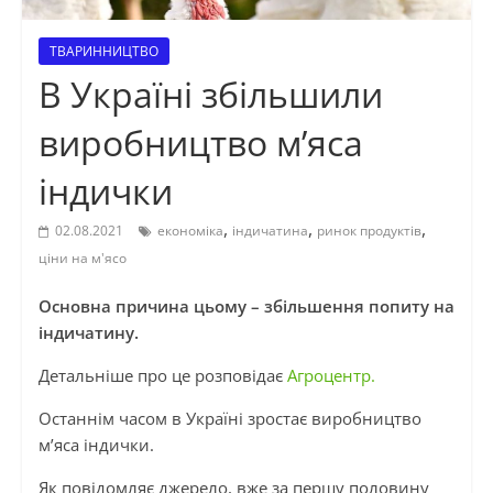
ТВАРИННИЦТВО
В Україні збільшили
виробництво м’яса
індички
,
,
,
02.08.2021
економіка
індичатина
ринок продуктів
ціни на м'ясо
Основна причина цьому – збільшення попиту на
індичатину.
Детальніше про це розповідає
Агроцентр.
Останнім часом в Україні зростає виробництво
м’яса індички.
Як повідомляє джерело, вже за першу половину