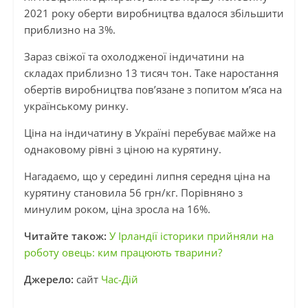
2021 року оберти виробництва вдалося збільшити
приблизно на 3%.
Зараз свіжої та охолодженої індичатини на
складах приблизно 13 тисяч тон. Таке наростання
обертів виробництва пов’язане з попитом м’яса на
українському ринку.
Ціна на індичатину в Україні перебуває майже на
однаковому рівні з ціною на курятину.
Нагадаємо, що у середині липня середня ціна на
курятину становила 56 грн/кг. Порівняно з
минулим роком, ціна зросла на 16%.
Читайте також:
У Ірландії історики прийняли на
роботу овець: ким працюють тварини?
Джерело:
сайт
Час-Дій