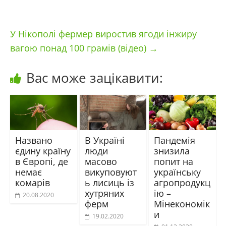
У Нікополі фермер виростив ягоди інжиру
вагою понад 100 грамів (відео)
→
Вас може зацікавити:
Названо
В Україні
Пандемія
єдину країну
люди
знизила
в Європі, де
масово
попит на
немає
викуповуют
українську
комарів
ь лисиць із
агропродукц
хутряних
ію –
20.08.2020
ферм
Мінекономік
и
19.02.2020