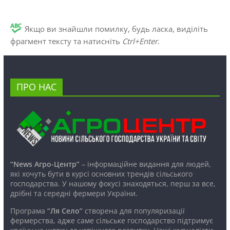
Якщо ви знайшли помилку, будь ласка, виділіть
фрагмент тексту та натисніть
Ctrl+Enter
.
ПРО НАС
“News Агро-Центр”
– інформаційне видання для людей,
які хочуть бути в курсі основних трендів сільського
господарства. У нашому фокусі знаходяться, перш за все,
дрібні та середні фермери України.
Програма
“Ля Село”
створена для популяризації
фермерства, адже саме сільське господарство підтримує