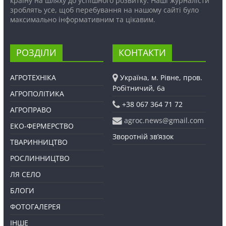
країну на шляху до успішного розвитку. Наші журналісти
зроблять усе, щоб перебування на нашому сайті було
максимально інформативним та цікавим.
РОЗДІЛИ
КОНТАКТИ
АГРОТЕХНІКА
Україна, м. Рівне, пров.
Робітничий, 6а
АГРОПОЛІТИКА
+38 067 364 71 72
АГРОПРАВО
agroc.news@gmail.com
ЕКО-ФЕРМЕРСТВО
Зворотній зв’язок
ТВАРИННИЦТВО
РОСЛИННИЦТВО
ЛЯ СЕЛО
БЛОГИ
ФОТОГАЛЕРЕЯ
ІНШЕ