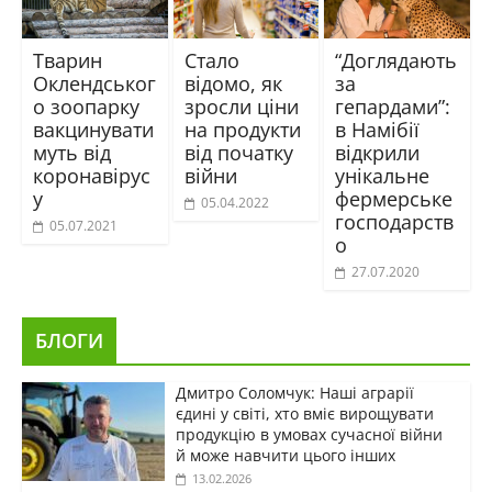
Тварин
Стало
“Доглядають
Оклендськог
відомо, як
за
о зоопарку
зросли ціни
гепардами”:
вакцинувати
на продукти
в Намібії
муть від
від початку
відкрили
коронавірус
війни
унікальне
у
фермерське
05.04.2022
господарств
05.07.2021
о
27.07.2020
БЛОГИ
Дмитро Соломчук: Наші аграрії
єдині у світі, хто вміє вирощувати
продукцію в умовах сучасної війни
й може навчити цього інших
13.02.2026