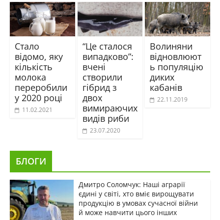
Стало
“Це сталося
Волиняни
відомо, яку
випадково”:
відновлюют
кількість
вчені
ь популяцію
молока
створили
диких
переробили
гібрид з
кабанів
у 2020 році
двох
22.11.2019
вимираючих
11.02.2021
видів риби
23.07.2020
БЛОГИ
Дмитро Соломчук: Наші аграрії
єдині у світі, хто вміє вирощувати
продукцію в умовах сучасної війни
й може навчити цього інших