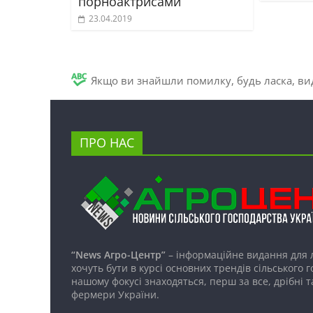
порноактрисами
23.04.2019
Якщо ви знайшли помилку, будь ласка, вид
ПРО НАС
“News Агро-Центр”
– інформаційне видання для 
хочуть бути в курсі основних трендів сільського 
нашому фокусі знаходяться, перш за все, дрібні т
фермери України.