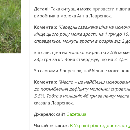
Деталі:
Така ситуація може призвести підвищ
виробників молока Анна Лавренюк.
Коментар:
“Середньозважена ціна на молочну
кінця цього року може зрости на 1 грн до 10,
справдяться, можуть зрости в розрізі від 2 д
З її слів, ціна на молоко жирністю 2,5% може
23,5 грн за кг. Вона стверджує, що на 2-2,5%
За словами Лавренюк, найбільше може под
Коментар:
“Масло – це найбільш молокоємний
до поглиблення дефіциту молочної сировини,
5,5%. Тобто з нинішніх 46 грн за пачку масл
сказала Лавренюк.
Джерело:
сайт
Gazeta.ua
Читайте також:
В Україні різко здорожчає ц