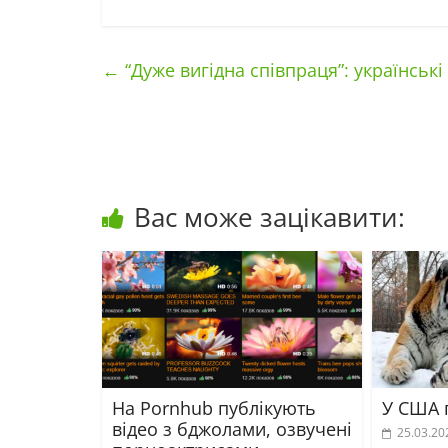
←
“Дуже вигідна співпраця”: українські
Вас може зацікавити:
На Pornhub публікують
У США 
відео з бджолами, озвучені
25.03.20