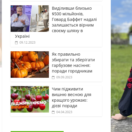
Виділивши близько
$500 мільйонів,
Говард Баффет надалі
залишається вірним
своєму шляху в
Україні
09.12.2023
Як правильно
збирати та зберігати
гарбузове насіння:
поради городникам
09.09.2023
Чим підживити
вишню весною для
кращого урожаю:
дієві поради
04.04.2023