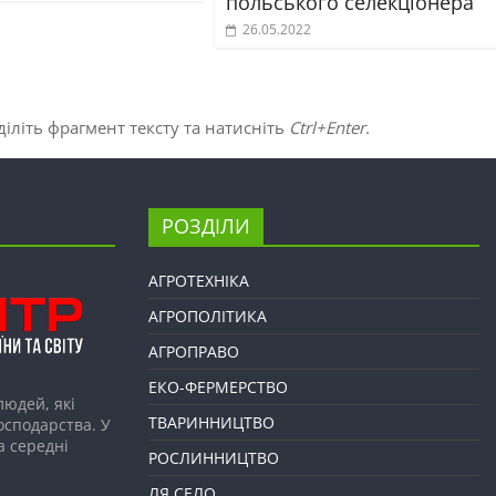
польського селекціонера
26.05.2022
іліть фрагмент тексту та натисніть
Ctrl+Enter
.
РОЗДІЛИ
АГРОТЕХНІКА
АГРОПОЛІТИКА
АГРОПРАВО
ЕКО-ФЕРМЕРСТВО
людей, які
ТВАРИННИЦТВО
господарства. У
а середні
РОСЛИННИЦТВО
ЛЯ СЕЛО