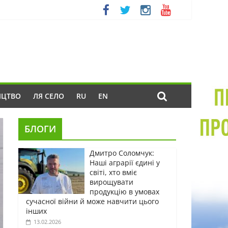
ИЦТВО
ЛЯ СЕЛО
RU
EN
БЛОГИ
Дмитро Соломчук:
Наші аграрії єдині у
світі, хто вміє
вирощувати
продукцію в умовах
сучасної війни й може навчити цього
інших
13.02.2026