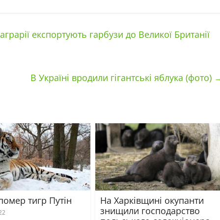
 аграрії експортують гарбузи до Великої Британії
В Україні вродили гігантські яблука (фото)
помер тигр Путін
На Харківщині окупанти
знищили господарство
22