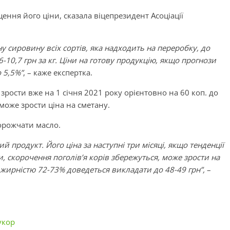
ення його ціни, сказала віцепрезидент Асоціації
 сировину всіх сортів, яка надходить на переробку, до
6-10,7 грн за кг. Ціни на готову продукцію, якщо прогнози
о 5,5%”
, – каже експертка.
 зрости вже на 1 січня 2021 року орієнтовно на 60 коп. до
 може зрости ціна на сметану.
орожчати масло.
 продукт. Його ціна за наступні три місяці, якщо тенденції
 скорочення поголів’я корів збережуться, може зрости на
а жирністю 72-73% доведеться викладати до 48-49 грн”,
–
укор