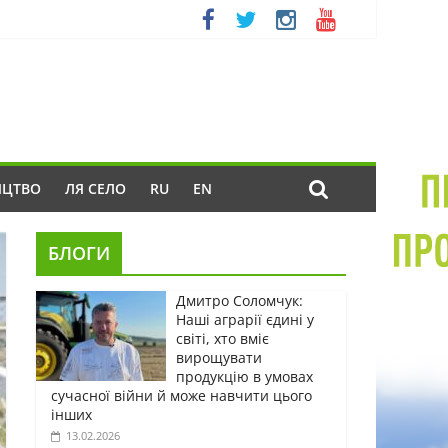
ИЦТВО
ЛЯ СЕЛО
RU
EN
БЛОГИ
Дмитро Соломчук:
Наші аграрії єдині у
світі, хто вміє
вирощувати
продукцію в умовах
сучасної війни й може навчити цього
інших
13.02.2026