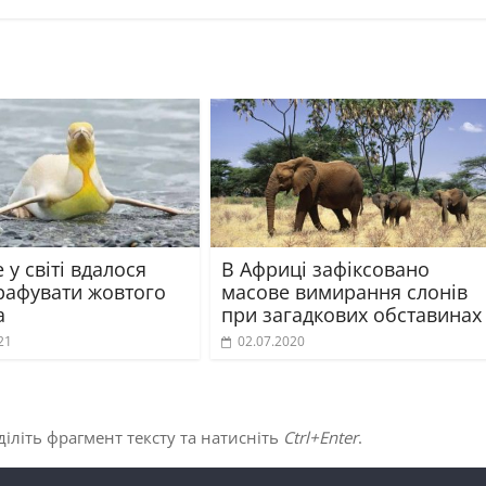
у світі вдалося
В Африці зафіксовано
рафувати жовтого
масове вимирання слонів
а
при загадкових обставинах
21
02.07.2020
іліть фрагмент тексту та натисніть
Ctrl+Enter
.