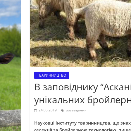
ТВАРИННИЦТВО
В заповіднику “Аска
унікальних бройлерн
24.05.2019
розведення
Науковці Інституту тваринництва, що знах
селекції за бройлерною технологією, пиш