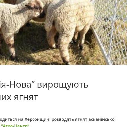
нія-Нова” вирощують
их ягнят
одиться на Херсонщині розводять ягнят асканійської
е
“Агро-Центр”
.