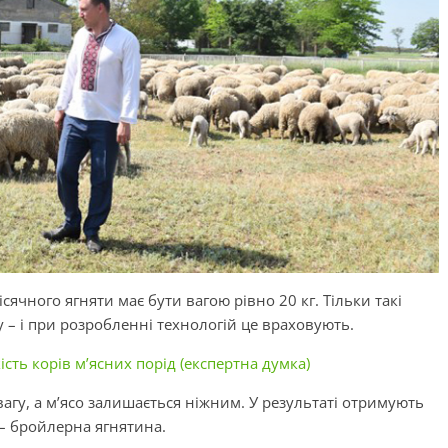
сячного ягняти має бути вагою рівно 20 кг. Тільки такі
– і при розробленні технологій це враховують.
кість корів м’ясних порід (експертна думка)
вагу, а м’ясо залишається ніжним. У результаті отримують
– бройлерна ягнятина.