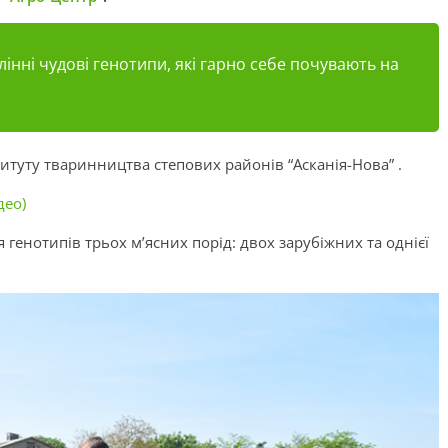
інні чудові генотипи, які гарно себе почувають на
итуту тваринництва степових районів “Асканія-Нова” .
део)
енотипів трьох м’ясних порід: двох зарубіжних та однієї