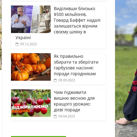
Виділивши близько
$500 мільйонів,
Говард Баффет надалі
залишається вірним
своєму шляху в
Україні
09.12.2023
Як правильно
збирати та зберігати
гарбузове насіння:
поради городникам
09.09.2023
Чим підживити
вишню весною для
кращого урожаю:
дієві поради
04.04.2023