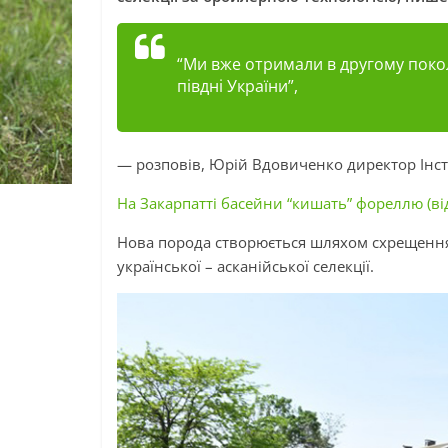
“Ми вже отримали в другому покол
півдні України”,
— розповів, Юрій Вдовиченко директор Інст
На Закарпатті басейни “кишать” фореллю (ві
Нова порода створюється шляхом схрещення г
української – асканійської селекції.