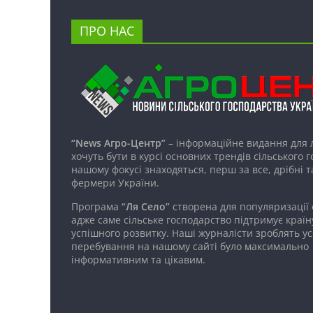
ПРО НАС
“News Агро-Центр”
– інформаційне видання для 
хочуть бути в курсі основних трендів сільського 
нашому фокусі знаходяться, перш за все, дрібні т
фермери України.
Програма
“Ля Село”
створена для популяризації
адже саме сільське господарство підтримує країн
успішного розвитку. Наші журналісти зроблять ус
перебування на нашому сайті було максимально
інформативним та цікавим.