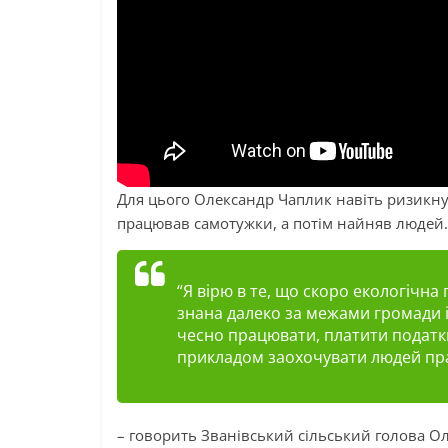
Для цього Олександр
Чаплик
навіть ризикну
працював самотужки, а потім найняв людей.
“Я вірю в те, що скоро екологічна
знана далеко за межами громади
чесно працювати, платити податк
прикладом заохочувати людей пра
– говорить Званівський сільський голова О