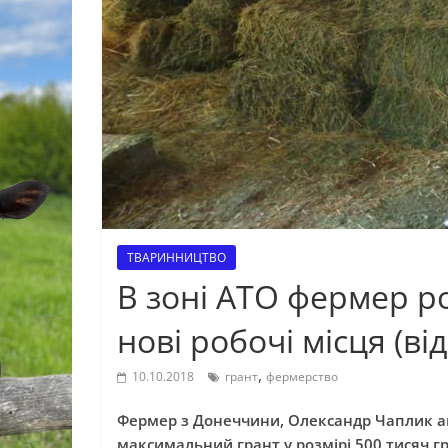
ТВАРИННИЦТВО
В зоні АТО фермер р
нові робочі місця (від
,
10.10.2018
грант
фермерство
Фермер з Донеччини, Олександр
Чаплик
а
максимальний грант у розмірі 500 тисяч г