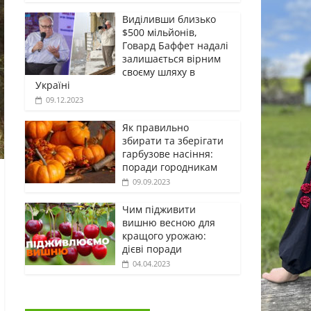
Виділивши близько
$500 мільйонів,
Говард Баффет надалі
залишається вірним
своєму шляху в
Україні
09.12.2023
Як правильно
збирати та зберігати
гарбузове насіння:
поради городникам
09.09.2023
Чим підживити
вишню весною для
кращого урожаю:
дієві поради
04.04.2023