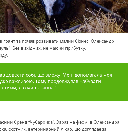
в грант та почав розвивати малий бізнес. Олександр
 нуль”, без вихідних, не маючи прибутку.
іду.
 мав довести собі, що зможу. Мені допомагала моя
 дуже важливою. Тому продовжував набувати
 з тими, хто мав знання.”
асний бренд “Чубарочка”. Зараз на фермі в Олександра
рка,
скотник
, ветеринарний лікар, що доглядає за