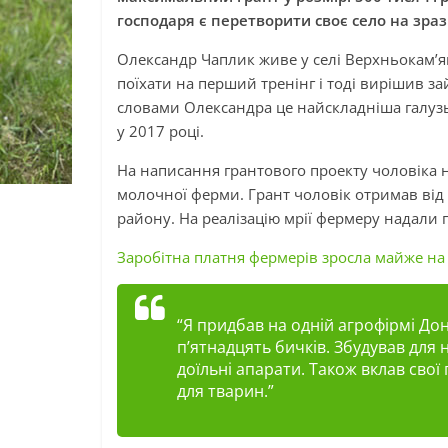
господаря є перетворити своє село на зра
Олександр
Чаплик
живе у селі
Верхнь
окам’я
поїхати на перший тренінг і тоді вирішив за
словами Олександра це найскладніша галузь 
у 2017 році.
На написання грантового проекту чоловіка н
молочної ферми. Грант чоловік отримав від 
району. На реалізацію мрії фермеру надали 
Заробітна платня фермерів зросла майже на
“Я придбав на одній агрофірмі До
п’ятнадцять бичків. Збудував для 
доїльні апарати. Також вклав свої
для тварин.”