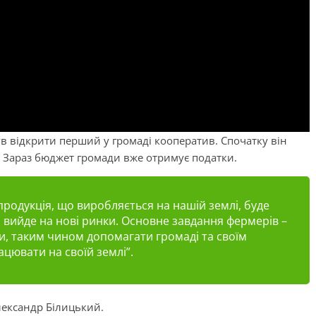
в відкрити перший у громаді кооператив. Спочатку він
 Зараз бюджет громади вже отримує податки.
 продукція, що виробляється на нашій землі, буде
і
вийде на нові ринки. Основне завдання фермерів –
и, таким чином допомагати громаді та своїм
цювати на своїй землі”.
лександр Білицький.