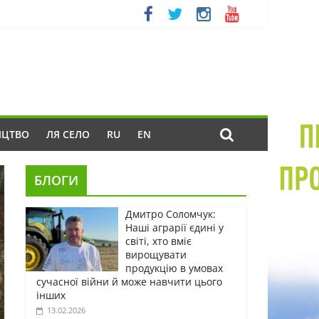
ИЦТВО
ЛЯ СЕЛО
RU
EN
БЛОГИ
Дмитро Соломчук:
Наші аграрії єдині у
світі, хто вміє
вирощувати
продукцію в умовах
сучасної війни й може навчити цього
інших
13.02.2026