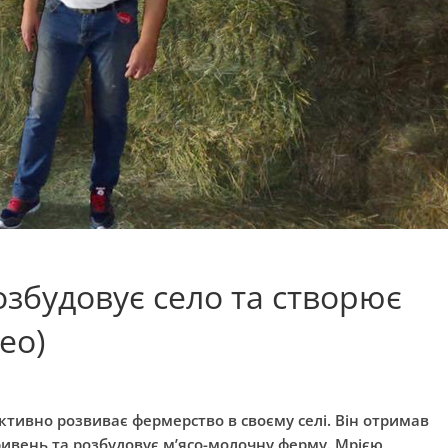
озбудовує село та створює
ео)
ктивно розвиває фермерство
в
своєму селі. Він отримав
ривень та розбудовує м’ясо-молочну ферму. Мрією