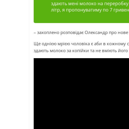
здають мені молоко на
переробку
літр, я пропонуватиму по 7 гривен
– захоплено розповідає Олександр про нове
Ще однією мрією чоловіка є аби в кожному 
здають молоко за копійки та не вміють його