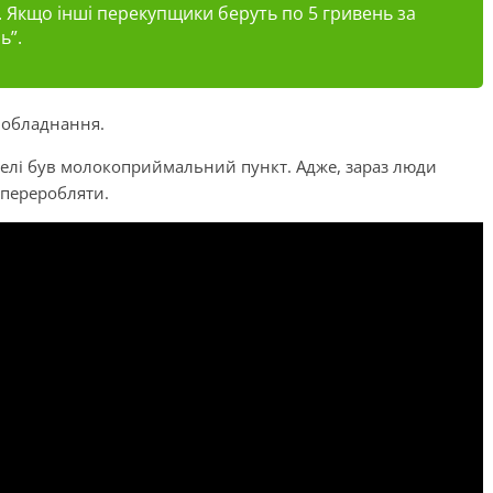
. Якщо інші
перекупщики
беруть по 5 гривень за
ь”.
 обладнання.
селі був молокоприймальний пункт. Адже, зараз люди
 переробляти.