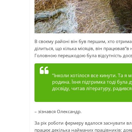
В
своєму районі він був першим, хто отрима
ділиться, що кілька місяців, він працював”в
Головною перешкодою була відсутність досв
“Інколи хотілося все кинути. Та я
родина. Їхня підтримка тоді була
досвіду, читав літературу, радився
– зізнався Олександр.
За рік роботи фермеру вдалося заснувати вл
працює декілька найманих працівників: доя