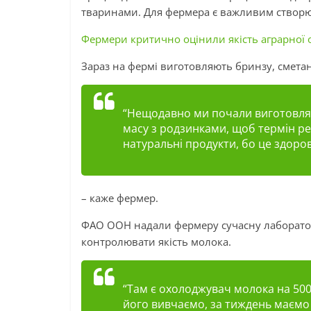
тваринами. Для фермера є важливим створюв
Фермери критично оцінили якість аграрної о
Зараз на фермі виготовляють бринзу, сметан
“Нещодавно ми почали виготовлят
масу з родзинками, щоб термін реа
натуральні продукти, бо це здоро
– каже фермер.
ФАО ООН надали фермеру сучасну лаборатор
контролювати якість молока.
“Там є охолоджувач молока на 500 
його вивчаємо, за тиждень маємо