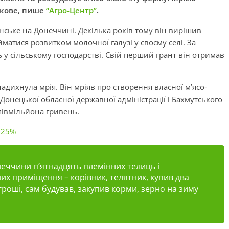
зкове, пише
“Агро-Центр”
.
нське на Донеччині. Декілька років тому він вирішив
йматися розвитком молочної галузі у своєму селі. За
у сільському господарстві. Свій перший грант він отримав
адихнула мрія. Він мріяв про створення власної м’ясо-
Донецької обласної державної адміністрації
і
Бахмутського
півмільйона гривень.
 25%
неччини п’ятнадцять племінних телиць і
них приміщення – корівник, телятник, купив два
 гроші, сам будував, закупив корми, зерно на зиму