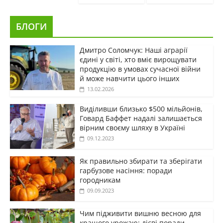
БЛОГИ
Дмитро Соломчук: Наші аграрії
єдині у світі, хто вміє вирощувати
продукцію в умовах сучасної війни
й може навчити цього інших
13.02.2026
Виділивши близько $500 мільйонів,
Говард Баффет надалі залишається
вірним своєму шляху в Україні
09.12.2023
Як правильно збирати та зберігати
гарбузове насіння: поради
городникам
09.09.2023
Чим підживити вишню весною для
кращого урожаю: дієві поради