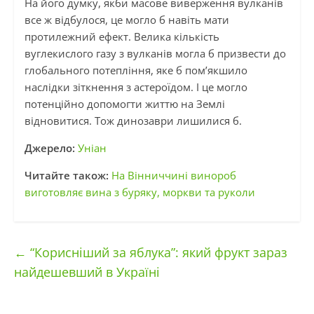
На його думку, якби масове виверження вулканів
все ж відбулося, це могло б навіть мати
протилежний ефект. Велика кількість
вуглекислого газу з вулканів могла б призвести до
глобального потепління, яке б пом’якшило
наслідки зіткнення з астероїдом. І це могло
потенційно допомогти життю на Землі
відновитися. Тож динозаври лишилися б.
Джерело:
Уніан
Читайте також:
На Вінниччині винороб
виготовляє вина з буряку, моркви та руколи
←
“Корисніший за яблука”: який фрукт зараз
найдешевший в Україні