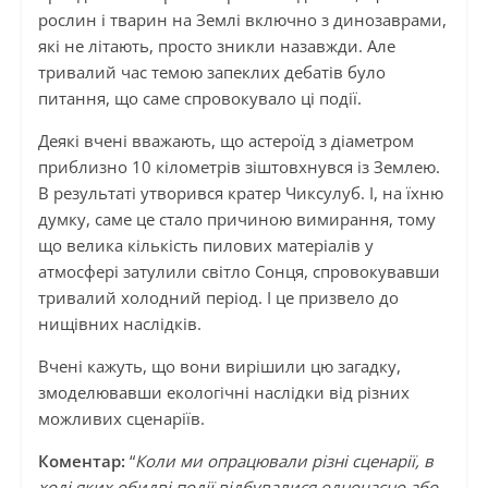
рослин і тварин на Землі включно з динозаврами,
які не літають, просто зникли назавжди. Але
тривалий час темою запеклих дебатів було
питання, що саме спровокувало ці події.
Деякі вчені вважають, що астероїд з діаметром
приблизно 10 кілометрів зіштовхнувся із Землею.
В результаті утворився кратер Чиксулуб. І, на їхню
думку, саме це стало причиною вимирання, тому
що велика кількість пилових матеріалів у
атмосфері затулили світло Сонця, спровокувавши
тривалий холодний період. І це призвело до
нищівних наслідків.
Вчені кажуть, що вони вирішили цю загадку,
змоделювавши екологічні наслідки від різних
можливих сценаріїв.
Коментар:
“
Коли ми опрацювали різні сценарії, в
ході яких обидві події відбувалися одночасно або