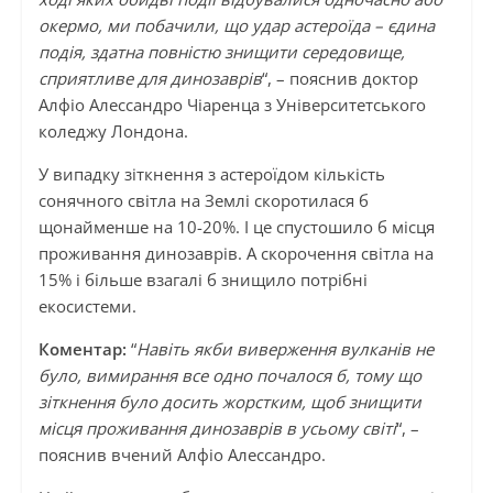
окермо, ми побачили, що удар астероїда – єдина
подія, здатна повністю знищити середовище,
сприятливе для динозаврів
“, – пояснив доктор
Алфіо Алессандро Чіаренца з Університетського
коледжу Лондона.
У випадку зіткнення з астероїдом кількість
сонячного світла на Землі скоротилася б
щонайменше на 10-20%. І це спустошило б місця
проживання динозаврів. А скорочення світла на
15% і більше взагалі б знищило потрібні
екосистеми.
Коментар:
“
Навіть якби виверження вулканів не
було, вимирання все одно почалося б, тому що
зіткнення було досить жорстким, щоб знищити
місця проживання динозаврів в усьому світі
“, –
пояснив вчений Алфіо Алессандро.