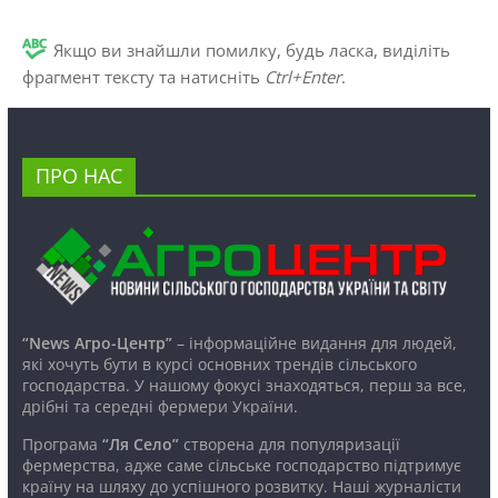
Якщо ви знайшли помилку, будь ласка, виділіть
фрагмент тексту та натисніть
Ctrl+Enter
.
ПРО НАС
“News Агро-Центр”
– інформаційне видання для людей,
які хочуть бути в курсі основних трендів сільського
господарства. У нашому фокусі знаходяться, перш за все,
дрібні та середні фермери України.
Програма
“Ля Село”
створена для популяризації
фермерства, адже саме сільське господарство підтримує
країну на шляху до успішного розвитку. Наші журналісти