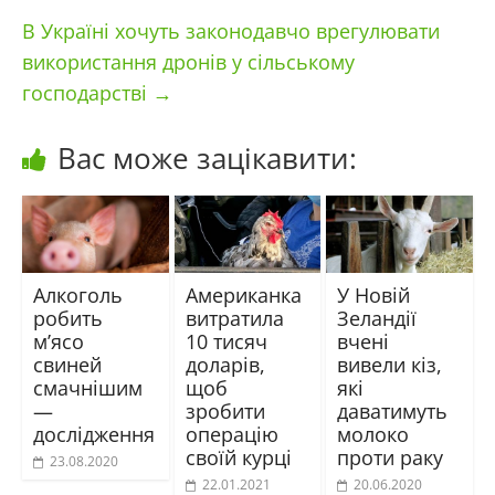
В Україні хочуть законодавчо врегулювати
використання дронів у сільському
господарстві
→
Вас може зацікавити:
Алкоголь
Американка
У Новій
робить
витратила
Зеландії
м’ясо
10 тисяч
вчені
свиней
доларів,
вивели кіз,
смачнішим
щоб
які
—
зробити
даватимуть
дослідження
операцію
молоко
своїй курці
проти раку
23.08.2020
22.01.2021
20.06.2020