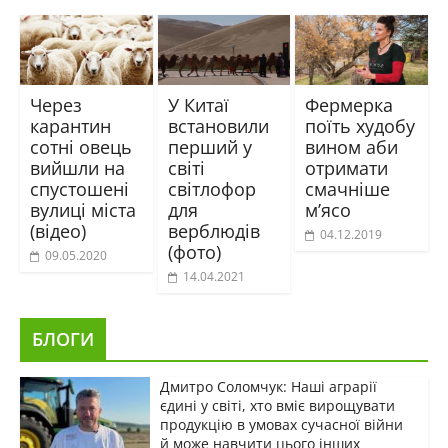
Через
У Китаї
Фермерка
карантин
встановили
поїть худобу
сотні овець
перший у
вином аби
вийшли на
світі
отримати
спустошені
світлофор
смачніше
вулиці міста
для
м’ясо
(відео)
верблюдів
04.12.2019
(фото)
09.05.2020
14.04.2021
БЛОГИ
Дмитро Соломчук: Наші аграрії
єдині у світі, хто вміє вирощувати
продукцію в умовах сучасної війни
й може навчити цього інших