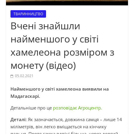
ТВАРИННИЦТВО
Вчені знайшли
найменшого у світі
хамелеона розміром з
монету (відео)
05.02.2021
Найменшого у світі хамелеона виявили на
Мадагаскарі.
Детальніше про це
розповідає Агроцентр.
Деталі:
Як зазначається, довжина самця – лише 14
міліметрів, він легко вміщається на кінчику
пальця. Проте самка вдвічі більша, через довгий