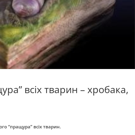
ра” всіх тварин – хробака,
ого “пращура” всіх тварин.