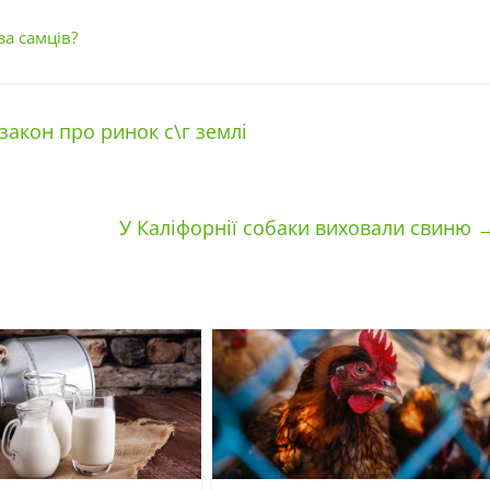
а самців?
закон про ринок с\г землі
У Каліфорнії собаки виховали свиню