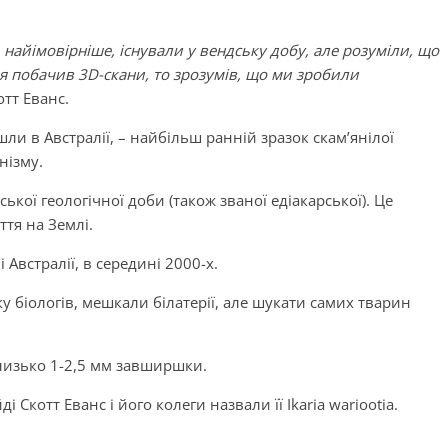
 найімовірніше, існували у вендську добу, але розуміли, що
 я побачив 3D-скани, то зрозумів, що ми зробили
отт Еванс.
ли в Австралії, – найбільш ранній зразок скам’янілої
нізму.
ської геологічної доби (також званої едіакарської). Це
ття на Землі.
 Австралії, в середині 2000-х.
ку біологів, мешкали білатерії, але шукати самих тварин
близько 1-2,5 мм завширшки.
 Скотт Еванс і його колеги назвали її Ikaria wariootia.