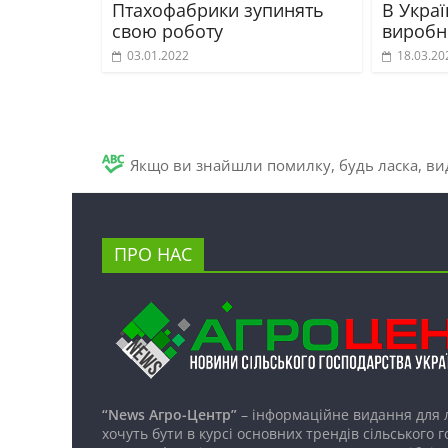
Птахофабрики зупинять
В Укра
свою роботу
виробн
03.01.2022
18.03.20
Якщо ви знайшли помилку, будь ласка, вид
ПРО НАС
“News Агро-Центр”
– інформаційне видання для 
хочуть бути в курсі основних трендів сільського 