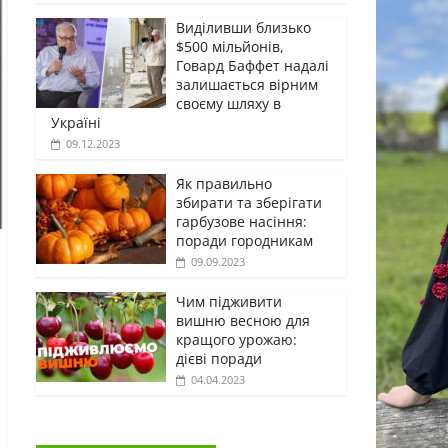
Виділивши близько
$500 мільйонів,
Говард Баффет надалі
залишається вірним
своєму шляху в
Україні
09.12.2023
Як правильно
збирати та зберігати
гарбузове насіння:
поради городникам
09.09.2023
Чим підживити
вишню весною для
кращого урожаю:
дієві поради
04.04.2023