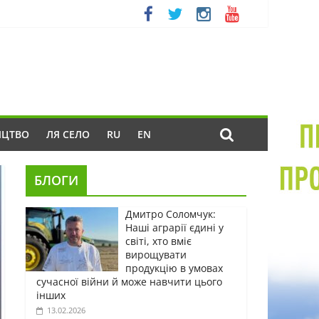
ИЦТВО
ЛЯ СЕЛО
RU
EN
БЛОГИ
Дмитро Соломчук:
Наші аграрії єдині у
світі, хто вміє
вирощувати
продукцію в умовах
сучасної війни й може навчити цього
інших
13.02.2026