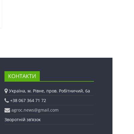
КОНТАКТИ
Україна, м. Рівне, пров. Робітничий, 6а
+38 067 364 71 72
agroc.news@gmail.com
Зворотній зв’язок