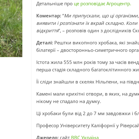
Детальніше про
це розповідає Агроцентр.
Коментар:
“
Ми припускали, що ці організми,
виявити і розпізнати їх вкрай складно. Коли
відкриття
“, – розповів один з дослідників Ск
Деталі:
Рештки викопного хробака, які знайш
білатерії – двосторонньо-симетричного орга
Істота жила 555 млн років тому за часів венд
перша стадія складного багатоклітинного жи
Її сліди знайшли в скелях Нільпени, на півдні
Камені мали крихітні отвори, в яких, на дум
нікому не спадало на думку.
Ці хробаки були від 2 до 7 мм завдовжки і 
Професор Університету Каліфорнії у Ріверсайді
Джерело:
сайт
BBC Україна