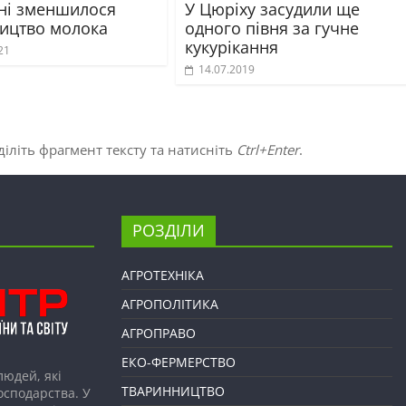
їні зменшилося
У Цюріху засудили ще
ицтво молока
одного півня за гучне
кукурікання
21
14.07.2019
іліть фрагмент тексту та натисніть
Ctrl+Enter
.
РОЗДІЛИ
АГРОТЕХНІКА
АГРОПОЛІТИКА
АГРОПРАВО
ЕКО-ФЕРМЕРСТВО
людей, які
ТВАРИННИЦТВО
господарства. У