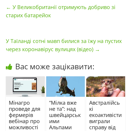
←
У Великобританії отримують добриво зі
старих батарейок
У Таїланді сотні мавп билися за їжу на пустих
через коронавірус вулицях (відео)
→
Вас може зацікавити:
Мінагро
“Мілка вже
Австралійсь
проведе для
не та”: над
кі
фермерів
швейцарськ
екоактивісти
вебінар про
ими
виграли
можливості
Альпами
справу від