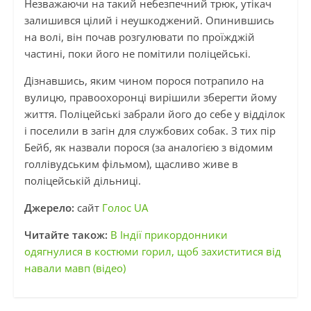
Незважаючи на такий небезпечний трюк, утікач
залишився цілий і неушкоджений. Опинившись
на волі, він почав розгулювати по проїжджій
частині, поки його не помітили поліцейські.
Дізнавшись, яким чином порося потрапило на
вулицю, правоохоронці вирішили зберегти йому
життя. Поліцейські забрали його до себе у відділок
і поселили в загін для службових собак. З тих пір
Бейб, як назвали порося (за аналогією з відомим
голлівудським фільмом), щасливо живе в
поліцейській дільниці.
Джерело:
сайт
Голос UA
Читайте також:
В Індії прикордонники
одягнулися в костюми горил, щоб захиститися від
навали мавп (відео)