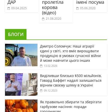
ДАР
пролетіла
імені посума
корова
09.04.2025
05.06.2020
(відео)
21.08.2020
БЛОГИ
Дмитро Соломчук: Наші аграрії
єдині у світі, хто вміє вирощувати
продукцію в умовах сучасної війни
й може навчити цього інших
13.02.2026
Виділивши близько $500 мільйонів,
Говард Баффет надалі залишається
вірним своєму шляху в Україні
09.12.2023
Як правильно збирати та зберігати
гарбузове насіння: поради
городникам