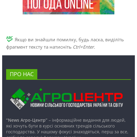
Якщо ви знайшли помилку, будь ласка, виділіть
фрагмент тексту та натисніть
Ctrl+Enter
.
ПРО НАС
“News Агро-Центр”
– інформаційне видання для людей,
які хочуть бути в курсі основних трендів сільського
господарства. У нашому фокусі знаходяться, перш за все,