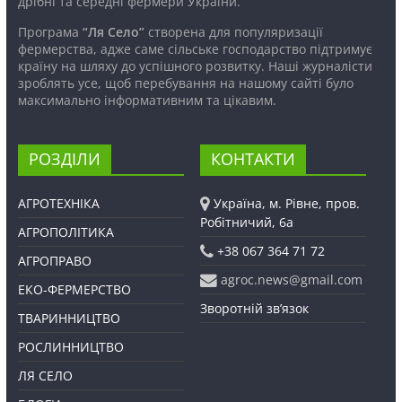
дрібні та середні фермери України.
Програма
“Ля Село”
створена для популяризації
фермерства, адже саме сільське господарство підтримує
країну на шляху до успішного розвитку. Наші журналісти
зроблять усе, щоб перебування на нашому сайті було
максимально інформативним та цікавим.
РОЗДІЛИ
КОНТАКТИ
АГРОТЕХНІКА
Україна, м. Рівне, пров.
Робітничий, 6а
АГРОПОЛІТИКА
+38 067 364 71 72
АГРОПРАВО
agroc.news@gmail.com
ЕКО-ФЕРМЕРСТВО
Зворотній зв’язок
ТВАРИННИЦТВО
РОСЛИННИЦТВО
ЛЯ СЕЛО