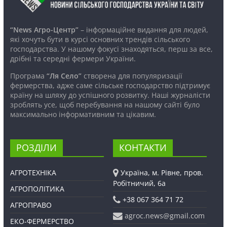
“News Агро-Центр”
– інформаційне видання для людей,
які хочуть бути в курсі основних трендів сільського
господарства. У нашому фокусі знаходяться, перш за все,
дрібні та середні фермери України.
Програма
“Ля Село”
створена для популяризації
фермерства, адже саме сільське господарство підтримує
країну на шляху до успішного розвитку. Наші журналісти
зроблять усе, щоб перебування на нашому сайті було
максимально інформативним та цікавим.
РОЗДІЛИ
КОНТАКТИ
АГРОТЕХНІКА
Україна, м. Рівне, пров.
Робітничий, 6а
АГРОПОЛІТИКА
+38 067 364 71 72
АГРОПРАВО
agroc.news@gmail.com
ЕКО-ФЕРМЕРСТВО