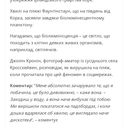
Хвилі на пляжі Фаунтінстаун, що на південь від
Корка, засяяли завдяки біолюмінесцентному
планктону.
Нагадаємо, що біолюмінісценція – це світло, що
походить з клітин деяких живих організмів,
наприклад, світлячків.
Джолін Кронін, фотограф-аматор із сусіднього села
Кроссхейвен, розповідає, як вирушила на пляж,
коли прочитала про цей феномен в соцмережах.
Коментар:
“
Мене абсолютно зачарувало те, що я
побачила, це було дивовижно, – каже вона. –
Заходиш у воду, а вона наче вибухає під тобою.
Ми вирішили покататися на падлбордах, і коли
дошка вдарялася об хвилю, це виглядало наче
дискотека
“, – коментує