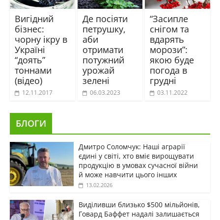
Вигідний
Де посіяти
“Засипле
бізнес:
петрушку,
снігом та
чорну ікру в
аби
вдарять
Україні
отримати
морози”:
“доять”
потужний
якою буде
тоннами
урожай
погода в
(відео)
зелені
грудні
12.11.2017
06.03.2023
03.11.2022
БЛОГИ
Дмитро Соломчук: Наші аграрії
єдині у світі, хто вміє вирощувати
продукцію в умовах сучасної війни
й може навчити цього інших
13.02.2026
Виділивши близько $500 мільйонів,
Говард Баффет надалі залишається