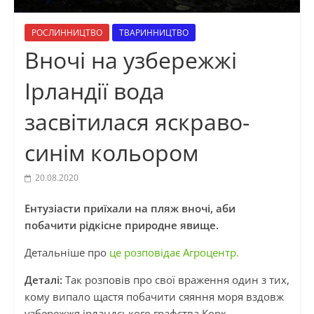
РОСЛИННИЦТВО
ТВАРИННИЦТВО
Вночі на узбережжі
Ірландії вода
засвітилася яскраво-
синім кольором
20.08.2020
Ентузіасти приїхали на пляж вночі, аби
побачити рідкісне природне явище.
Детальніше про
це розповідає Агроцентр.
Деталі:
Так розповів про свої враження один з тих,
кому випало щастя побачити сяяння моря вздовж
узбережжя ірландського графства Корк.