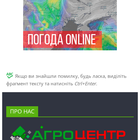
Якщо ви знайшли помилку, будь ласка, виділіть
фрагмент тексту та натисніть
Ctrl+Enter
.
ПРО НАС