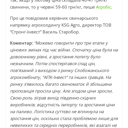
Так, якщо у лютому ціна складала 40-47 грн/кг
свинини, то у червні 59-60 грн/кг, пише
Агробіс
.
Про це повідомив керівник свинарського
напрямку агрохолдингу KSG Agro, директор ТОВ
“Стронг-Інвест” Василь Старобор.
Коментар:
“Можемо говорити про три етапи у
цінових змінах під час війни. Спочатку ціна була на
довоєнному рівні, а зростання попиту було
незначним. Потім спостерігався спад цін,
пов‘язаний з виходом з ринку Слобожанського
агрокомбінату, “АПК-Інвест” та інших гравців. На
ринку з‘явилось багато свиноматок й збільшена
пропозиція просіла ціну. Але згодом ціни зросли.
Свою роль зіграв вихід південно-східних
виробників, відсутність імпорту та зростання ціни
на паливо. Логістика суттєво не вплинула на
зростання цін, оскільки стала проблемою лише для
невеликих та середніх переробників, які взагалі не