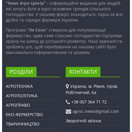
“News Агро-Центр”
– інформаційне видання для людей,
які хочуть бути в курсі основних трендів сільського
господарства. У нашому фокусі знаходяться, перш за все,
дрібні та середні фермери України.
Програма
“Ля Село”
створена для популяризації
фермерства, адже саме сільське господарство підтримує
країну на шляху до успішного розвитку. Наші журналісти
зроблять усе, щоб перебування на нашому сайті було
максимально інформативним та цікавим.
РОЗДІЛИ
КОНТАКТИ
АГРОТЕХНІКА
Україна, м. Рівне, пров.
Робітничий, 6а
АГРОПОЛІТИКА
+38 067 364 71 72
АГРОПРАВО
agroc.news@gmail.com
ЕКО-ФЕРМЕРСТВО
Зворотній зв’язок
ТВАРИННИЦТВО