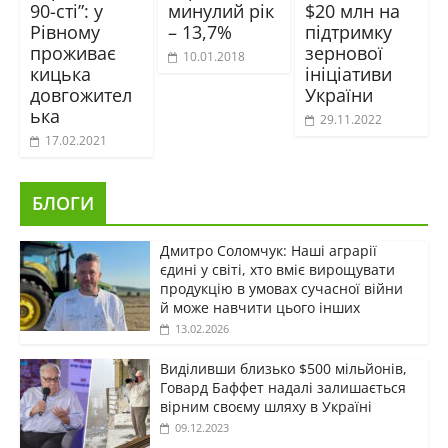
90-сті”: у
минулий рік
$20 млн на
Рівному
– 13,7%
підтримку
проживає
зернової
10.01.2018
кицька
ініціативи
довгожител
України
ька
29.11.2022
17.02.2021
БЛОГИ
Дмитро Соломчук: Наші аграрії
єдині у світі, хто вміє вирощувати
продукцію в умовах сучасної війни
й може навчити цього інших
13.02.2026
Виділивши близько $500 мільйонів,
Говард Баффет надалі залишається
вірним своєму шляху в Україні
09.12.2023