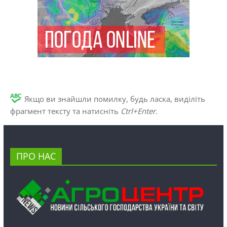
Якщо ви знайшли помилку, будь ласка, виділіть
фрагмент тексту та натисніть
Ctrl+Enter
.
ПРО НАС