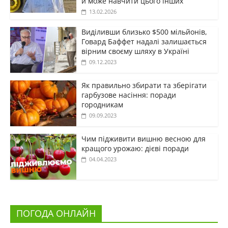
й може навчити цього інших
13.02.2026
Виділивши близько $500 мільйонів,
Говард Баффет надалі залишається
вірним своєму шляху в Україні
09.12.2023
Як правильно збирати та зберігати
гарбузове насіння: поради
городникам
09.09.2023
Чим підживити вишню весною для
кращого урожаю: дієві поради
04.04.2023
ПОГОДА ОНЛАЙН