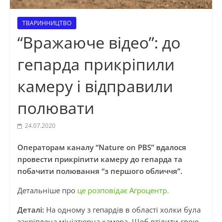
ТВАРИННИЦТВО
“Вражаюче відео”: до
гепарда прикріпили
камеру і відправили
полювати
24.07.2020
Операторам каналу “Nature on PBS” вдалося
провести прикріпити камеру до гепарда та
побачити полювання “з першого обличчя”.
Детальніше про
це розповідає Агроцентр.
Деталі:
На одному з гепардів в області холки була
закріплена мініатюрна камера. Щоб втілити свою