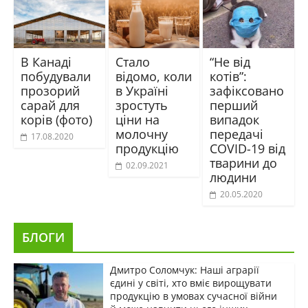
В Канаді
Стало
“Не від
побудували
відомо, коли
котів”:
прозорий
в Україні
зафіксовано
сарай для
зростуть
перший
корів (фото)
ціни на
випадок
молочну
передачі
17.08.2020
продукцію
COVID-19 від
тварини до
02.09.2021
людини
20.05.2020
БЛОГИ
Дмитро Соломчук: Наші аграрії
єдині у світі, хто вміє вирощувати
продукцію в умовах сучасної війни