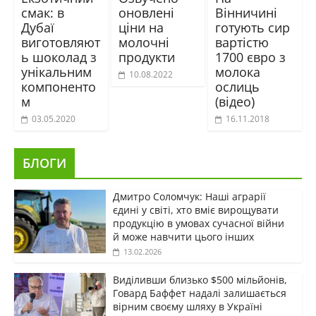
смак: в
оновлені
Вінничині
Дубаї
ціни на
готують сир
виготовляют
молочні
вартістю
ь шоколад з
продукти
1700 євро з
унікальним
молока
10.08.2022
компоненто
ослиць
м
(відео)
03.05.2020
16.11.2018
БЛОГИ
Дмитро Соломчук: Наші аграрії
єдині у світі, хто вміє вирощувати
продукцію в умовах сучасної війни
й може навчити цього інших
13.02.2026
Виділивши близько $500 мільйонів,
Говард Баффет надалі залишається
вірним своєму шляху в Україні