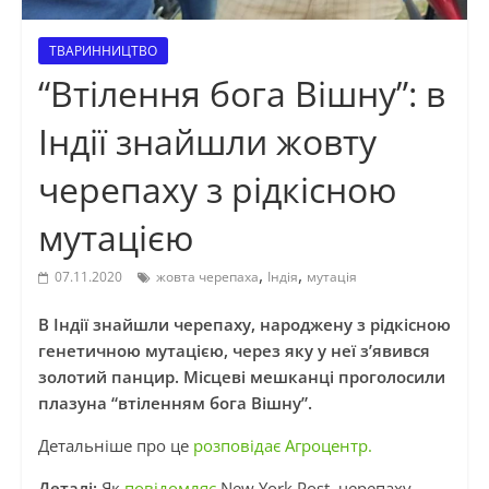
ТВАРИННИЦТВО
“Втілення бога Вішну”: в
Індії знайшли жовту
черепаху з рідкісною
мутацією
,
,
07.11.2020
жовта черепаха
Індія
мутація
В Індії знайшли черепаху, народжену з рідкісною
генетичною мутацією, через яку у неї з’явився
золотий панцир. Місцеві мешканці проголосили
плазуна “втіленням бога Вішну”.
Детальніше про це
розповідає Агроцентр.
Деталі:
Як
повідомляє
New York Post, черепаху