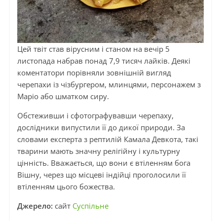
Цей твіт став вірусним і станом на вечір 5
листопада набрав понад 7,9 тисяч лайків. Деякі
коментатори порівняли зовнішній вигляд
черепахи із чізбургером, млинцями, персонажем з
Маріо або шматком сиру.
Обстеживши і сфотографувавши черепаху,
дослідники випустили її до дикої природи. За
словами експерта з рептилій Камала Девкота, такі
тварини мають значну релігійну і культурну
цінність. Вважається, що вони є втіленням бога
Вішну, через що місцеві індійці проголосили її
втіленням цього божества.
Джерело:
сайт
Суспільне