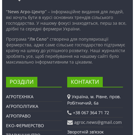
“News Агро-Центр”
– інформаційне видання для людей,
які хочуть бути в курсі основних трендів сільського
господарства. У нашому фокусі знаходяться, перш за все,
дрібні та середні фермери України.
Програма
“Ля Село”
створена для популяризації
фермерства, адже саме сільське господарство підтримує
країну на шляху до успішного розвитку. Наші журналісти
зроблять усе, щоб перебування на нашому сайті було
максимально інформативним та цікавим.
РОЗДІЛИ
КОНТАКТИ
АГРОТЕХНІКА
Україна, м. Рівне, пров.
Робітничий, 6а
АГРОПОЛІТИКА
+38 067 364 71 72
АГРОПРАВО
agroc.news@gmail.com
ЕКО-ФЕРМЕРСТВО
Зворотній зв’язок