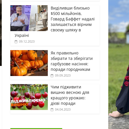
Виділивши близько
$500 мільйонів,
Говард Баффет надалі
залишається вірним
своєму шляху в
Україні
09.12.2023
Як правильно
збирати та зберігати
гарбузове насіння:
поради городникам
09.09.2023
Чим підживити
вишню весною для
кращого урожаю:
дієві поради
04.04.2023