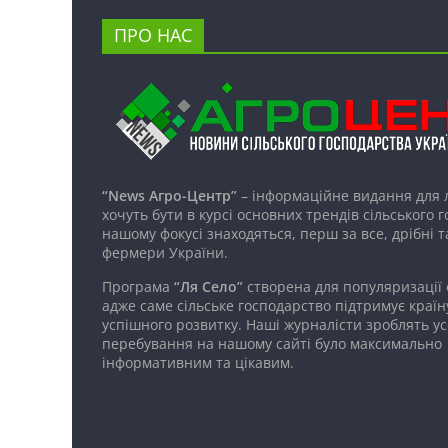
ПРО НАС
“News Агро-Центр”
– інформаційне видання для 
хочуть бути в курсі основних трендів сільського 
нашому фокусі знаходяться, перш за все, дрібні т
фермери України.
Програма
“Ля Село”
створена для популяризації
адже саме сільське господарство підтримує країн
успішного розвитку. Наші журналісти зроблять ус
перебування на нашому сайті було максимально
інформативним та цікавим.