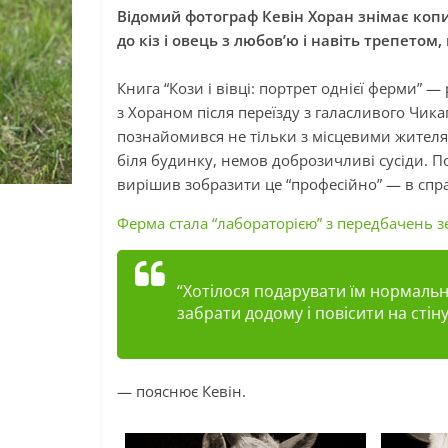
Відомий фотограф Кевін
Хоран
знімає копи
до кіз і овець з любов’ю і навіть трепетом
Книга “Кози
і
вівці: портрет однієї ферми” —
з
Хораном
після переїзду з галасливого Чика
познайомився не тільки з місцевими жителями
біля будинку, немов доброзичливі сусіди.
вирішив зобразити це “професійно” — в спра
Ферма стала “лабораторією” з передбачень з
“Хотілося подарувати їм нормальні 
забрати додому і повісити на стіну
— пояснює Кевін.