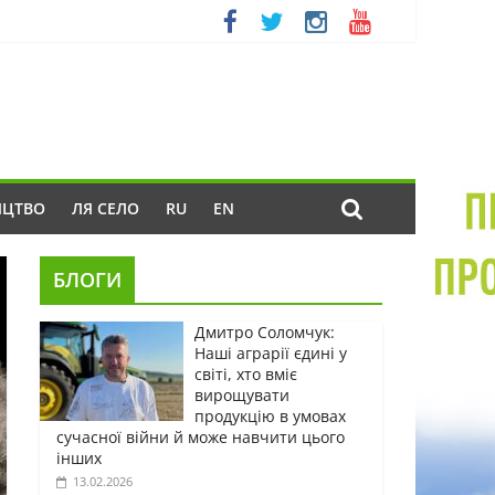
ИЦТВО
ЛЯ СЕЛО
RU
EN
БЛОГИ
Дмитро Соломчук:
Наші аграрії єдині у
світі, хто вміє
вирощувати
продукцію в умовах
сучасної війни й може навчити цього
інших
13.02.2026