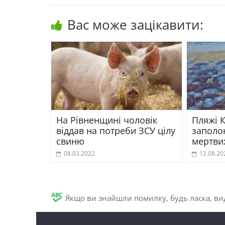
Вас може зацікавити:
На Рівненщині чоловік
Пляжі 
віддав на потреби ЗСУ цілу
заполо
свиню
мертвих
08.03.2022
12.08.20
Якщо ви знайшли помилку, будь ласка, вид