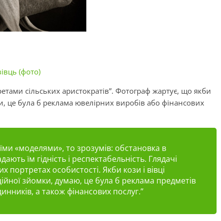
івць (фото)
етами сільських аристократів”. Фотограф жартує, що якби
и
, це була б реклама ювелірних виробів або фінансових
оїми «моделями», то зрозумів:
обстановка
в
дають їм гідність і респектабельність. Глядачі
их портретах особистості. Якби кози
і
вівці
ційної
зйомки
, думаю, це була б реклама предметів
инників, а також фінансових послуг.”