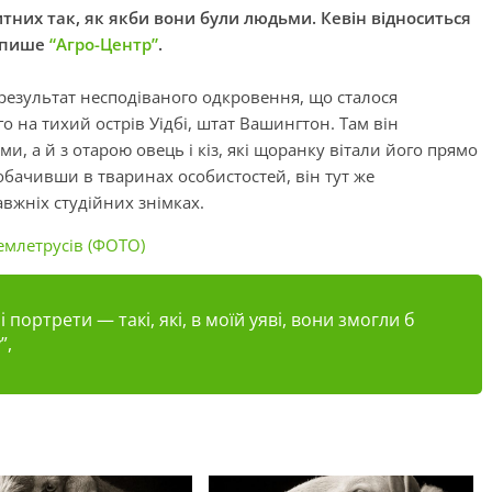
тних так, як якби вони були людьми. Кевін відноситься
, пише
“Агро-Центр”
.
 результат несподіваного одкровення, що сталося
го на тихий острів
Уідбі
, штат Вашингтон. Там він
, а й з отарою овець і кіз, які щоранку вітали його прямо
 Побачивши
в
тваринах особистостей, він тут же
вжніх студійних знімках.
емлетрусів (ФОТО)
портрети — такі, які, в моїй уяві, вони змогли б
”,