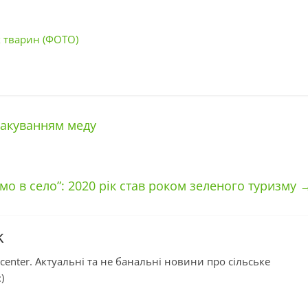
х тварин (ФОТО)
пакуванням меду
емо в село”: 2020 рік став роком зеленого туризму
k
center. Актуальні та не банальні новини про сільське
)