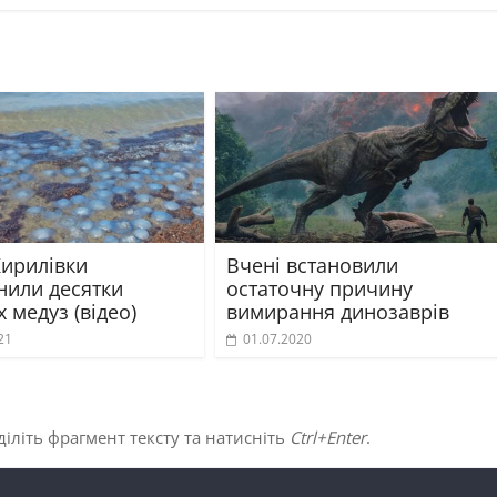
Кирилівки
Вчені встановили
нили десятки
остаточну причину
 медуз (відео)
вимирання динозаврів
21
01.07.2020
іліть фрагмент тексту та натисніть
Ctrl+Enter
.