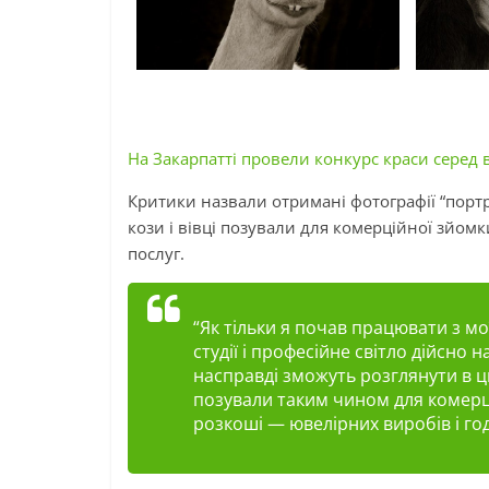
На Закарпатті провели конкурс краси серед в
Критики назвали отримані фотографії “портр
кози
і
вівці позували для комерційної
зйомк
послуг.
“Як тільки я почав працювати з м
студії
і
професійне світло дійсно на
насправді зможуть розглянути в ц
позували таким чином для комер
розкоші — ювелірних виробів і год