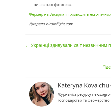
— пишається фотограф.
Фермер на Закарпатті розводить екзотични
Джерело birdinflight.com
←
Українці здивували світ незвичним 
“Їд
Kateryna Kovalchu
Журналіст ресурсу news.agro-
господарство та фермерство :