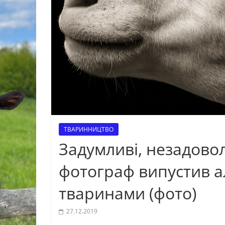
ТВАРИННИЦТВО
Задумливі, незадовол
фотограф випустив 
тваринами (фото)
27.12.2019