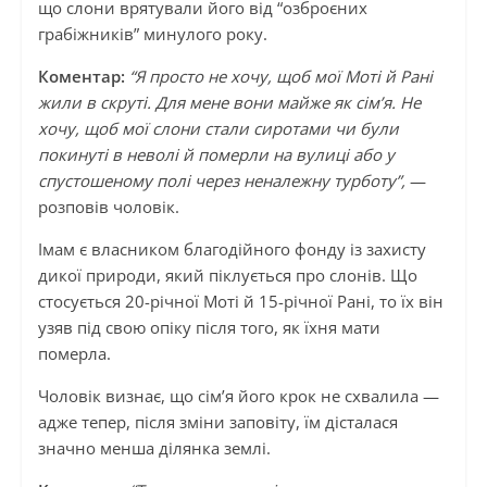
що слони врятували його від “озброєних
грабіжників” минулого року.
Коментар:
“Я просто не хочу, щоб мої Моті й Рані
жили в скруті. Для мене вони майже як сім’я. Не
хочу, щоб мої слони стали сиротами чи були
покинуті в неволі й померли на вулиці або у
спустошеному полі через неналежну турботу”,
—
розповів чоловік.
Імам є власником благодійного фонду із захисту
дикої природи, який піклується про слонів. Що
стосується 20-річної Моті й 15-річної Рані, то їх він
узяв під свою опіку після того, як їхня мати
померла.
Чоловік визнає, що сім’я його крок не схвалила —
адже тепер, після зміни заповіту, їм дісталася
значно менша ділянка землі.