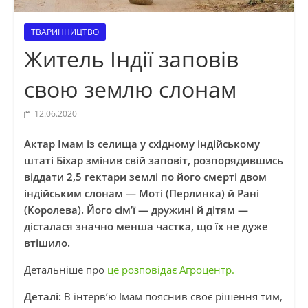
ТВАРИННИЦТВО
Житель Індії заповів
свою землю слонам
12.06.2020
Актар Імам із селища у східному індійському
штаті Біхар змінив свій заповіт, розпорядившись
віддати 2,5 гектари землі по його смерті двом
індійським слонам — Моті (Перлинка) й Рані
(Королева). Його сім’ї — дружині й дітям —
дісталася значно менша частка, що їх не дуже
втішило.
Детальніше про
це розповідає Агроцентр.
Деталі:
В інтерв’ю Імам пояснив своє рішення тим,