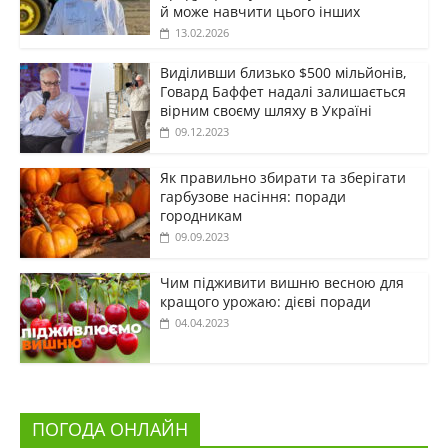
й може навчити цього інших
13.02.2026
Виділивши близько $500 мільйонів,
Говард Баффет надалі залишається
вірним своєму шляху в Україні
09.12.2023
Як правильно збирати та зберігати
гарбузове насіння: поради
городникам
09.09.2023
Чим підживити вишню весною для
кращого урожаю: дієві поради
04.04.2023
ПОГОДА ОНЛАЙН