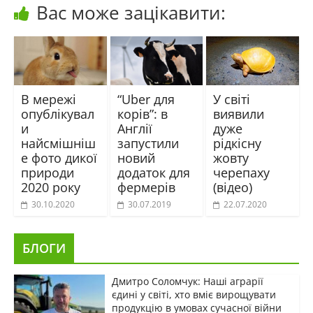
Вас може зацікавити:
В мережі
“Uber для
У світі
опублікувал
корів”: в
виявили
и
Англії
дуже
найсмішніш
запустили
рідкісну
е фото дикої
новий
жовту
природи
додаток для
черепаху
2020 року
фермерів
(відео)
30.10.2020
30.07.2019
22.07.2020
БЛОГИ
Дмитро Соломчук: Наші аграрії
єдині у світі, хто вміє вирощувати
продукцію в умовах сучасної війни