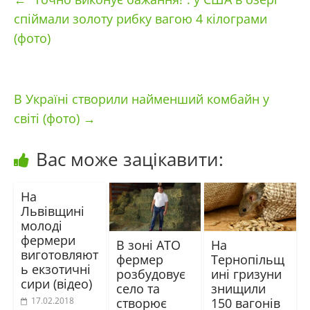
спіймали золоту рибку вагою 4 кілограми
(фото)
В Україні створили найменший комбайн у
світі (фото)
→
Вас може зацікавити:
На
Львівщині
молоді
фермери
В зоні АТО
На
виготовляют
фермер
Тернопільщ
ь екзотичні
розбудовує
ині гризуни
сири (відео)
село та
знищили
створює
150 вагонів
17.02.2018