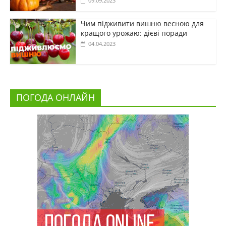
09.09.2023
Чим підживити вишню весною для
кращого урожаю: дієві поради
04.04.2023
ПОГОДА ОНЛАЙН