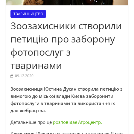
ТВАРИННИЦТВО
Зоозахисники створили
петицію про заборону
фотопослуг з
тваринами
09.12.2020
Зоозахисниця Юстина Дусан створила петицію з
вимогою до міської влади Києва заборонити
фотопослуги з тваринами та використання їх
для жебрацтва.
Детальніше про це
розповідає Агроцентр.
Коментар:
“
Роками на центральних вулицях Києва