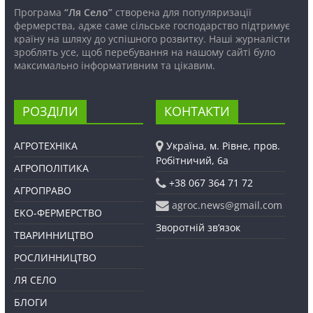
Програма
“Ля Село”
створена для популяризації
фермерства, адже саме сільське господарство підтримує
країну на шляху до успішного розвитку. Наші журналісти
зроблять усе, щоб перебування на нашому сайті було
максимально інформативним та цікавим.
РОЗДІЛИ
КОНТАКТИ
АГРОТЕХНІКА
Україна, м. Рівне, пров.
Робітничий, 6а
АГРОПОЛІТИКА
+38 067 364 71 72
АГРОПРАВО
agroc.news@gmail.com
ЕКО-ФЕРМЕРСТВО
Зворотній зв’язок
ТВАРИННИЦТВО
РОСЛИННИЦТВО
ЛЯ СЕЛО
БЛОГИ