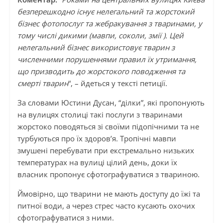
безперешкодно існує нелегальний та жорстокий
бізнес фотопослуг та жебракування з тваринами, у
тому числі дикими (мавпи, соколи, змії ). Цей
нелегальний бізнес використовує тварин з
численними порушеннями правил їх утримання,
що призводить до жорстокого поводження та
смерті тварин
“, – йдеться у тексті петиції.
За словами Юстини Дусан, “ділки”, які пропонують
на вулицях столиці такі послуги з тваринами
жорстоко поводяться зі своїми підопічними та не
турбуються про їх здоров’я. Тропічні мавпи
змушені перебувати при екстремально низьких
температурах на вулиці цілий день, доки їх
власник пропонує сфотографуватися з твариною.
Ймовірно, що тварини не мають доступу до їжі та
питної води, а через стрес часто кусають охочих
сфотографуватися з ними.