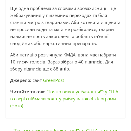
Ще одна проблема за словами зоозахисниці – це
жебракування у підземних переходах та біля
станцій метро з тваринами. Аби котенята й щенята
не просили води та їжі й не розбігалися, тварин
навмисне поять алкоголем та роблять ін’єкції
снодійних або наркотичних препаратів.
Аби петицію розглянула КМДА, вона має набрати
10 тисяч голосів. Зараз зібрано 40 підписів. Для
збору підписів ще є 88 днів.
Джерело:
сайт
GreenPost
Читайте також:
“Точно виконує бажання!”: у США
в озері спіймали золоту рибку вагою 4 кілограми
(фото)
←
“Точно виконує бажання!”: у США в озері