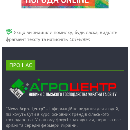
Якщо ви знайшли помилку, будь ласка, виділіть
фрагмент тексту та натисніть
Ctrl+Enter
.
ПРО НАС
“News Агро-Центр”
– інформаційне видання для людей,
які хочуть бути в курсі основних трендів сільського
господарства. У нашому фокусі знаходяться, перш за все,
дрібні та середні фермери України.