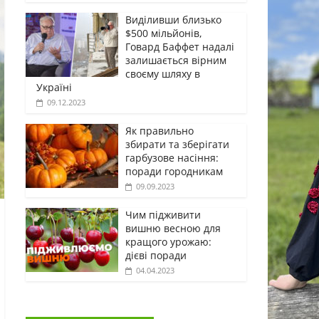
Виділивши близько
$500 мільйонів,
Говард Баффет надалі
залишається вірним
своєму шляху в
Україні
09.12.2023
Як правильно
збирати та зберігати
гарбузове насіння:
поради городникам
09.09.2023
Чим підживити
вишню весною для
кращого урожаю:
дієві поради
04.04.2023