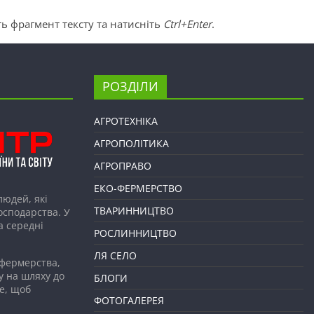
ь фрагмент тексту та натисніть
Ctrl+Enter
.
РОЗДІЛИ
АГРОТЕХНІКА
АГРОПОЛІТИКА
АГРОПРАВО
ЕКО-ФЕРМЕРСТВО
людей, які
ТВАРИННИЦТВО
господарства. У
а середні
РОСЛИННИЦТВО
ЛЯ СЕЛО
 фермерства,
у на шляху до
БЛОГИ
е, щоб
ФОТОГАЛЕРЕЯ