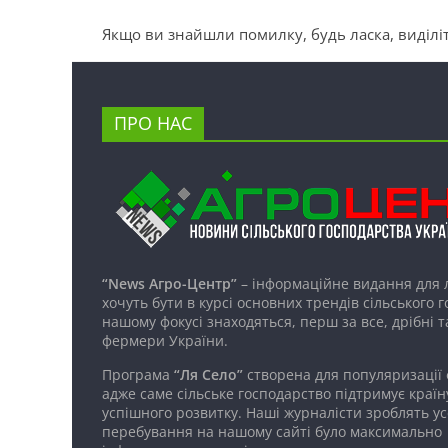
Якщо ви знайшли помилку, будь ласка, виділіт
ПРО НАС
“News Агро-Центр”
– інформаційне видання для 
хочуть бути в курсі основних трендів сільського 
нашому фокусі знаходяться, перш за все, дрібні т
фермери України.
Програма
“Ля Село”
створена для популяризації
адже саме сільське господарство підтримує країн
успішного розвитку. Наші журналісти зроблять ус
перебування на нашому сайті було максимально