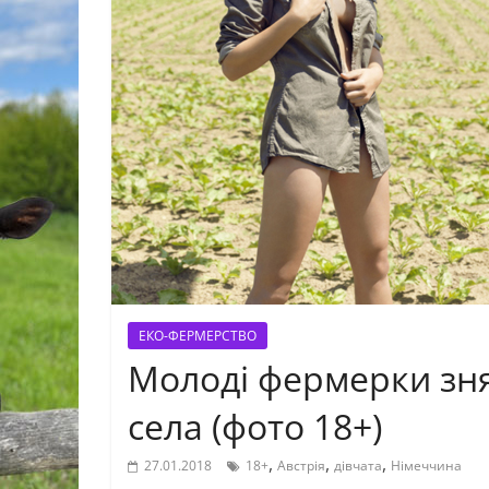
ЕКО-ФЕРМЕРСТВО
Молоді фермерки зн
села (фото 18+)
,
,
,
27.01.2018
18+
Австрія
дівчата
Німеччина