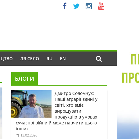
ИЦТВО
ЛЯ СЕЛО
RU
EN
БЛОГИ
Дмитро Соломчук:
Наші аграрії єдині у
світі, хто вміє
вирощувати
продукцію в умовах
сучасної війни й може навчити цього
інших
13.02.2026