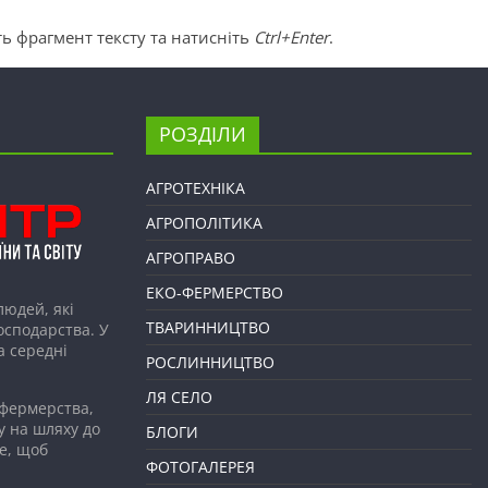
ь фрагмент тексту та натисніть
Ctrl+Enter
.
РОЗДІЛИ
АГРОТЕХНІКА
АГРОПОЛІТИКА
АГРОПРАВО
ЕКО-ФЕРМЕРСТВО
людей, які
ТВАРИННИЦТВО
господарства. У
а середні
РОСЛИННИЦТВО
ЛЯ СЕЛО
 фермерства,
у на шляху до
БЛОГИ
е, щоб
ФОТОГАЛЕРЕЯ