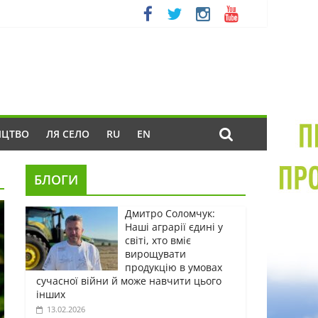
ИЦТВО
ЛЯ СЕЛО
RU
EN
БЛОГИ
Дмитро Соломчук:
Наші аграрії єдині у
світі, хто вміє
вирощувати
продукцію в умовах
сучасної війни й може навчити цього
інших
13.02.2026