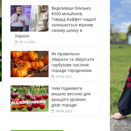
Виділивши близько
$500 мільйонів,
Говард Баффет надалі
залишається вірним
своєму шляху в
Україні
09.12.2023
Як правильно
збирати та зберігати
гарбузове насіння:
поради городникам
09.09.2023
Чим підживити
вишню весною для
кращого урожаю:
дієві поради
04.04.2023