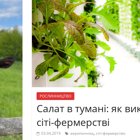
РОСЛИННИЦТВО
Салат в тумані: як в
сіті-фермерстві
,
03.04.2019
аеропонніка
сіті-фермерство