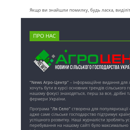
Якщо ви знайшли помилку, будь ласка, виділіт
ПРО НАС
“News Агро-Центр”
– інформаційне видання для 
хочуть бути в курсі основних трендів сільського 
нашому фокусі знаходяться, перш за все, дрібні т
фермери України.
Програма
“Ля Село”
створена для популяризації
адже саме сільське господарство підтримує країн
успішного розвитку. Наші журналісти зроблять ус
перебування на нашому сайті було максимально