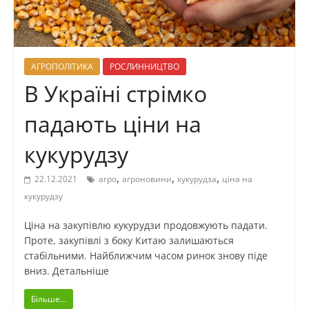
АГРОПОЛІТИКА
РОСЛИННИЦТВО
В Україні стрімко
падають ціни на
кукурудзу
,
,
,
22.12.2021
агро
агроновини
кукурудза
ціна на
кукурудзу
Ціна на закупівлю кукурудзи продовжують падати.
Проте, закупівлі з боку Китаю залишаються
стабільними. Найближчим часом ринок знову піде
вниз. Детальніше
Більше...