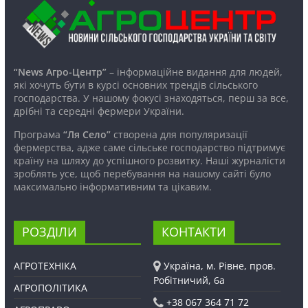
“News Агро-Центр”
– інформаційне видання для людей,
які хочуть бути в курсі основних трендів сільського
господарства. У нашому фокусі знаходяться, перш за все,
дрібні та середні фермери України.
Програма
“Ля Село”
створена для популяризації
фермерства, адже саме сільське господарство підтримує
країну на шляху до успішного розвитку. Наші журналісти
зроблять усе, щоб перебування на нашому сайті було
максимально інформативним та цікавим.
РОЗДІЛИ
КОНТАКТИ
АГРОТЕХНІКА
Україна, м. Рівне, пров.
Робітничий, 6а
АГРОПОЛІТИКА
+38 067 364 71 72