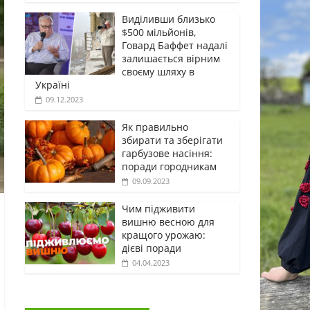
Виділивши близько
$500 мільйонів,
Говард Баффет надалі
залишається вірним
своєму шляху в
Україні
09.12.2023
Як правильно
збирати та зберігати
гарбузове насіння:
поради городникам
09.09.2023
Чим підживити
вишню весною для
кращого урожаю:
дієві поради
04.04.2023