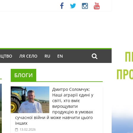
ИЦТВО
ЛЯ СЕЛО
RU
EN
БЛОГИ
Дмитро Соломчук:
Наші аграрії єдині у
світі, хто вміє
вирощувати
продукцію в умовах
сучасної війни й може навчити цього
інших
13.02.2026