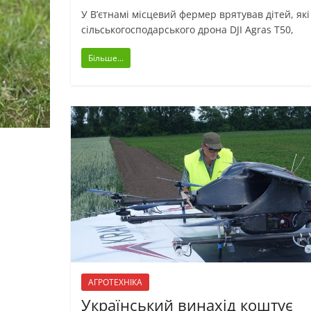
У В’єтнамі місцевий фермер врятував дітей, як
сільськогосподарського дрона DJI Agras T50,
Більше...
АГРОТЕХНІКА
Український винахід коштує