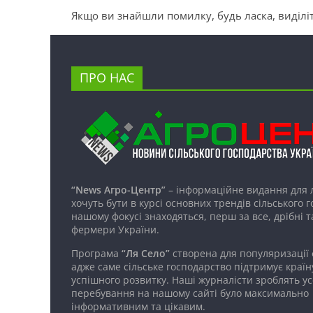
Якщо ви знайшли помилку, будь ласка, виділіт
ПРО НАС
“News Агро-Центр”
– інформаційне видання для 
хочуть бути в курсі основних трендів сільського 
нашому фокусі знаходяться, перш за все, дрібні т
фермери України.
Програма
“Ля Село”
створена для популяризації
адже саме сільське господарство підтримує країн
успішного розвитку. Наші журналісти зроблять ус
перебування на нашому сайті було максимально
інформативним та цікавим.