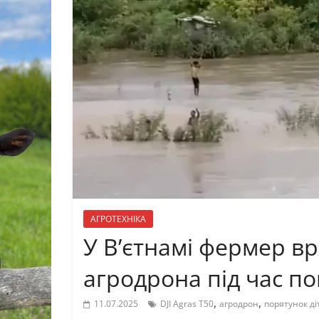
АГРОТЕХНІКА
У В’єтнамі фермер в
агродрона під час по
,
,
11.07.2025
DJI Agras T50
агродрон
порятунок ді