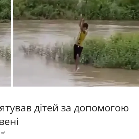
рятував дітей за допомогою
вені
тей