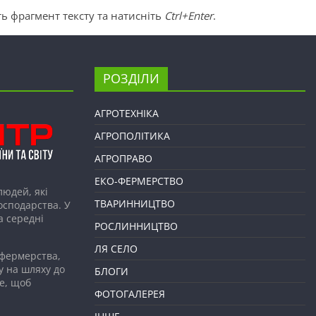
ь фрагмент тексту та натисніть
Ctrl+Enter
.
РОЗДІЛИ
АГРОТЕХНІКА
АГРОПОЛІТИКА
АГРОПРАВО
ЕКО-ФЕРМЕРСТВО
людей, які
ТВАРИННИЦТВО
господарства. У
а середні
РОСЛИННИЦТВО
ЛЯ СЕЛО
 фермерства,
у на шляху до
БЛОГИ
е, щоб
ФОТОГАЛЕРЕЯ