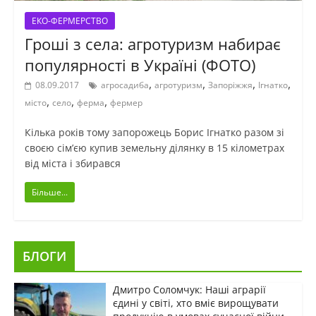
ЕКО-ФЕРМЕРСТВО
Гроші з села: агротуризм набирає
популярності в Україні (ФОТО)
,
,
,
,
08.09.2017
агросадиба
агротуризм
Запоріжжя
Ігнатко
,
,
,
місто
село
ферма
фермер
Кілька років тому запорожець Борис Ігнатко разом зі
своєю сім’єю купив земельну ділянку в 15 кілометрах
від міста і збирався
Більше...
БЛОГИ
Дмитро Соломчук: Наші аграрії
єдині у світі, хто вміє вирощувати