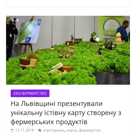
ЕКО-ФЕРМЕРСТВО
На Львівщині презентували
унікальну їстівну карту створену з
фермерських продуктів
,
,
12.11.2018
агротуризм
карта
фермерство