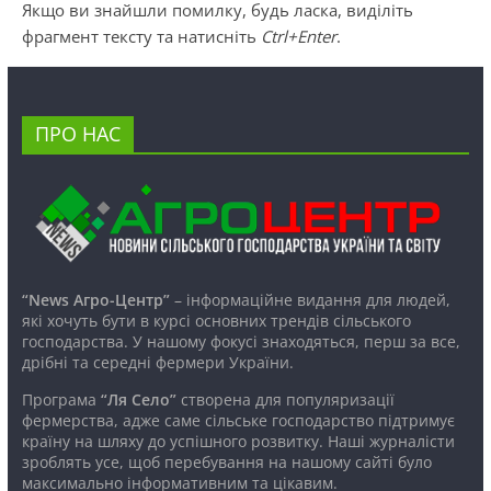
Якщо ви знайшли помилку, будь ласка, виділіть
фрагмент тексту та натисніть
Ctrl+Enter
.
ПРО НАС
“News Агро-Центр”
– інформаційне видання для людей,
які хочуть бути в курсі основних трендів сільського
господарства. У нашому фокусі знаходяться, перш за все,
дрібні та середні фермери України.
Програма
“Ля Село”
створена для популяризації
фермерства, адже саме сільське господарство підтримує
країну на шляху до успішного розвитку. Наші журналісти
зроблять усе, щоб перебування на нашому сайті було
максимально інформативним та цікавим.