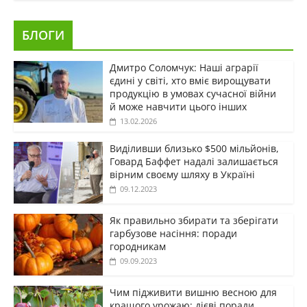
БЛОГИ
Дмитро Соломчук: Наші аграрії
єдині у світі, хто вміє вирощувати
продукцію в умовах сучасної війни
й може навчити цього інших
13.02.2026
Виділивши близько $500 мільйонів,
Говард Баффет надалі залишається
вірним своєму шляху в Україні
09.12.2023
Як правильно збирати та зберігати
гарбузове насіння: поради
городникам
09.09.2023
Чим підживити вишню весною для
кращого урожаю: дієві поради