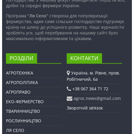
дрібні та середні фермери України.
Програма
“Ля Село”
створена для популяризації
фермерства, адже саме сільське господарство підтримує
країну на шляху до успішного розвитку. Наші журналісти
зроблять усе, щоб перебування на нашому сайті було
максимально інформативним та цікавим.
РОЗДІЛИ
КОНТАКТИ
АГРОТЕХНІКА
Україна, м. Рівне, пров.
Робітничий, 6а
АГРОПОЛІТИКА
+38 067 364 71 72
АГРОПРАВО
agroc.news@gmail.com
ЕКО-ФЕРМЕРСТВО
Зворотній зв’язок
ТВАРИННИЦТВО
РОСЛИННИЦТВО
ЛЯ СЕЛО