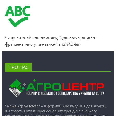
Якщо ви знайшли помилку, будь ласка, виділіть
фрагмент тексту та натисніть
Ctrl+Enter
.
ПРО НАС
“News Агро-Центр”
– інформаційне видання для людей,
які хочуть бути в курсі основних трендів сільського
господарства. У нашому фокусі знаходяться, перш за все,