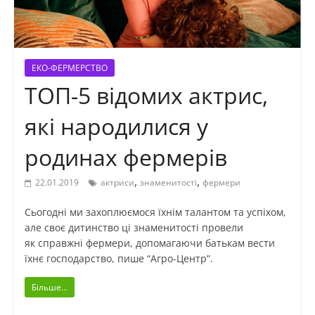
ЕКО-ФЕРМЕРСТВО
ТОП-5 відомих актрис,
які народилися у
родинах фермерів
,
,
22.01.2019
актриси
знаменитості
фермери
Сьогодні ми захоплюємося їхнім талантом та успіхом,
але своє дитинство ці знаменитості провели
як справжні фермери, допомагаючи батькам вести
їхнє господарство, пише “Агро-Центр”.
Більше...