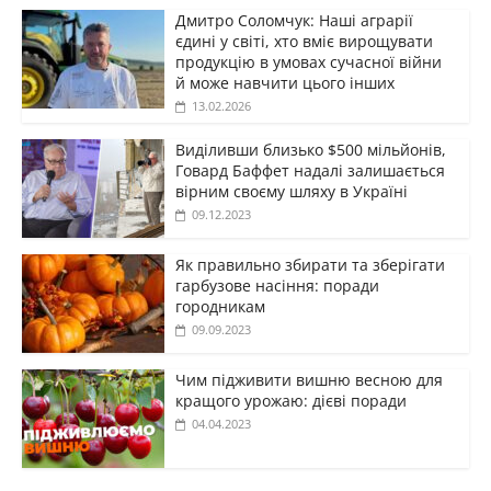
Дмитро Соломчук: Наші аграрії
єдині у світі, хто вміє вирощувати
продукцію в умовах сучасної війни
й може навчити цього інших
13.02.2026
Виділивши близько $500 мільйонів,
Говард Баффет надалі залишається
вірним своєму шляху в Україні
09.12.2023
Як правильно збирати та зберігати
гарбузове насіння: поради
городникам
09.09.2023
Чим підживити вишню весною для
кращого урожаю: дієві поради
04.04.2023