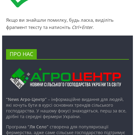
Якщо ви знайшли помилку, будь ласка, виділіть
фрагмент тексту та натисніть
Ctrl+Enter
.
ПРО НАС
“News Агро-Центр”
– інформаційне видання для людей,
які хочуть бути в курсі основних трендів сільського
господарства. У нашому фокусі знаходяться, перш за все,
дрібні та середні фермери України.
Програма
“Ля Село”
створена для популяризації
фермерства, адже саме сільське господарство підтримує