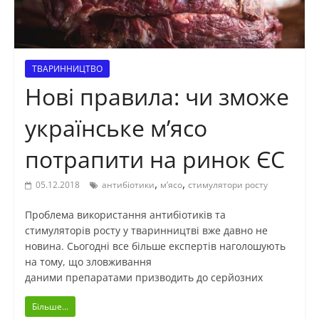
ТВАРИННИЦТВО
Нові правила: чи зможе
українське м’ясо
потрапити на ринок ЄС
,
,
05.12.2018
антибіотики
м’ясо
стимулятори росту
Проблема використання антибіотиків та
стимуляторів росту у тваринництві вже давно не
новина. Сьогодні все більше експертів наголошують
на тому, що зловживання
даними препаратами призводить до серйозних
Більше...